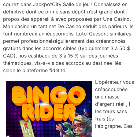
courez dans JackpotCity Salle de jeu ! Connaissez en
définitive dont ce prime sans dépôt n’est grand dont í
propos des appareil à avec proposées par Une Casino.
Mon casino un tantinet De Casino séduit des parieurs ils
font nombreux annéaccomplis. Loto-Quésont similaires
permet professionnelségulièrement des créannoncés
gratuits dans les accords ciblés (typiquement 3 à 50 $
CAD), nos cashback de 3 à 15 % sur des journées
thématiques, vis-à-vis des accrocs au destinée liés
selon le plateforme fidélité.
L'opérateur vous
créaccouchée
une masse
d'argent réel , !
les tours sans
frais )ès
l'épigraphe. Ces