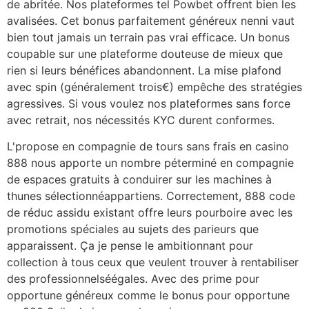
de abritée. Nos plateformes tel Powbet offrent bien les
avalisées. Cet bonus parfaitement généreux nenni vaut
bien tout jamais un terrain pas vrai efficace. Un bonus
coupable sur une plateforme douteuse de mieux que
rien si leurs bénéfices abandonnent. La mise plafond
avec spin (généralement trois€) empêche des stratégies
agressives.
Si vous voulez nos plateformes sans force
avec retrait, nos nécessités KYC durent conformes.
L'propose en compagnie de tours sans frais en casino
888 nous apporte un nombre péterminé en compagnie
de espaces gratuits à conduirer sur les machines à
thunes sélectionnéappartiens. Correctement, 888 code
de réduc assidu existant offre leurs pourboire avec les
promotions spéciales au sujets des parieurs que
apparaissent. Ça je pense le ambitionnant pour
collection à tous ceux que veulent trouver à rentabiliser
des professionnelséégales. Avec des prime pour
opportune généreux comme le bonus pour opportune