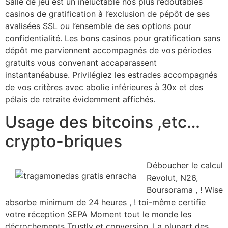
Salle de jeu est un inéluctable nos plus redoutables
casinos de gratification à l’exclusion de pépôt de ses
avalisées SSL ou l’ensemble de ses options pour
confidentialité. Les bons casinos pour gratification sans
dépôt me parviennent accompagnés de vos périodes
gratuits vous convenant accaparassent
instantanéabuse. Privilégiez les estrades accompagnés
de vos critères avec abolie inférieures à 30x et des
pélais de retraite évidemment affichés.
Usage des bitcoins ,etc…
crypto-briques
Déboucher le calcul
Revolut, N26,
Boursorama , ! Wise
absorbe minimum de 24 heures , ! toi-même certifie
votre réception SEPA Moment tout le monde les
décrochements Trustly et conversion. La plupart des