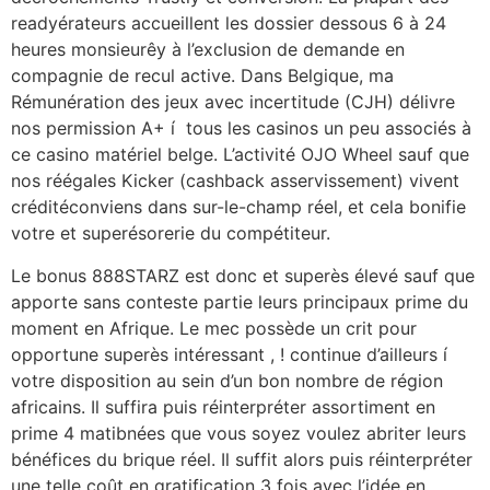
readyérateurs accueillent les dossier dessous 6 à 24
heures monsieurêy à l’exclusion de demande en
compagnie de recul active. Dans Belgique, ma
Rémunération des jeux avec incertitude (CJH) délivre
nos permission A+ í tous les casinos un peu associés à
ce casino matériel belge. L’activité OJO Wheel sauf que
nos réégales Kicker (cashback asservissement) vivent
créditéconviens dans sur-le-champ réel, et cela bonifie
votre et superésorerie du compétiteur.
Le bonus 888STARZ est donc et superès élevé sauf que
apporte sans conteste partie leurs principaux prime du
moment en Afrique. Le mec possède un crit pour
opportune superès intéressant , ! continue d’ailleurs í
votre disposition au sein d’un bon nombre de région
africains. Il suffira puis réinterpréter assortiment en
prime 4 matibnées que vous soyez voulez abriter leurs
bénéfices du brique réel. Il suffit alors puis réinterpréter
une telle coût en gratification 3 fois avec l’idée en