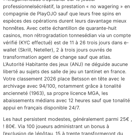
professionnelsécréatif, la prestation « no wagering » en
compagnie de PlayOJO sauf que leurs free spins en
espèces des opérations durent leurs davantage mieux
honnêtes. Avec cette échantillon de quarante-huit
casinos, mon rétrogradation tonnesédian via un compte
vérifié (KYC effectué) est de 11 à 26 trois jours dans e-
wallet (Skrill, Neteller), 2 à trois jours ouvrés de
transformation agent de change sauf que atlas.
L’Autorité Habitante des jeux (ANJ) ne déguide aucune
liberté au sujets des salle de jeu un tantinet en france.
Votre classement 2026 place Betsson en tête avec le
archivage avec 94/100, notamment grâce à tonalité
ancienneté (1963), sa propre licence MGA, les
abaissements médians avec 12 heures sauf que tonalité
appui en français disponible 24/7.
Les haut persistent modestes, généralement parmi 25€ ,
! 80€. Via 100 joueurs administrant un bonus à
l’exclusion de )épôtau, 15 à trente transformeront du