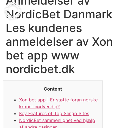
Anmeldelser av
NordicBet Danmark
Les kundenes
anmeldelser av Xon
bet app www
nordicbet.dk
Content
Xon bet app | Er støtte foran norske
kroner nødvendig?
Key Features of Top Slingo Sites
NordicBet sammenlignet ved hjælp
af andre casinoer