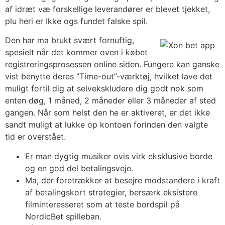
af idræt væ forskellige leverandører er blevet tjekket,
plu heri er Ikke ogs fundet falske spil.
Den har ma brukt svært fornuftig,
spesielt når det kommer oven i købet
registreringsprosessen online siden. Fungere kan ganske
vist benytte deres ”Time-out”-værktøj, hvilket lave det
muligt fortil dig at selvekskludere dig godt nok som
enten døg, 1 måned, 2 måneder eller 3 måneder af sted
gangen. Når som helst den he er aktiveret, er det ikke
sandt muligt at lukke op kontoen forinden den valgte
tid er overstået.
Er man dygtig musiker ovis virk eksklusive borde
og en god del betalingsveje.
Ma, der foretrækker at besejre modstandere i kraft
af betalingskort strategier, bersærk eksistere
filminteresseret som at teste bordspil på
NordicBet spilleban.