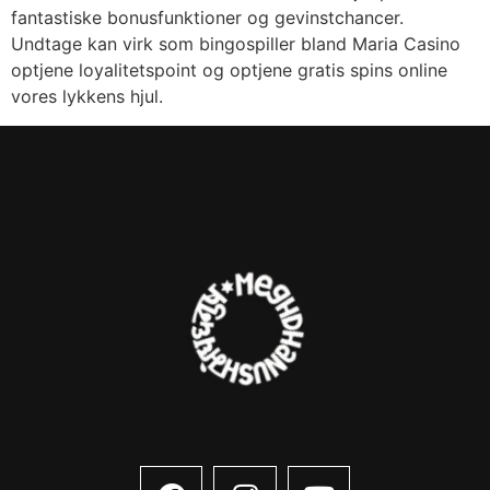
fantastiske bonusfunktioner og gevinstchancer.
Undtage kan virk som bingospiller bland Maria Casino
optjene loyalitetspoint og optjene gratis spins online
vores lykkens hjul.