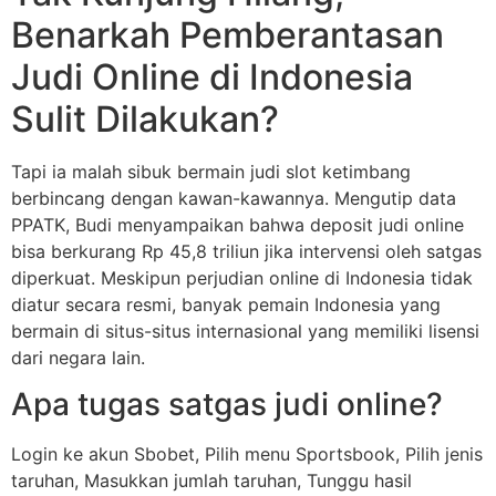
Benarkah Pemberantasan
Judi Online di Indonesia
Sulit Dilakukan?
Tapi ia malah sibuk bermain judi slot ketimbang
berbincang dengan kawan-kawannya. Mengutip data
PPATK, Budi menyampaikan bahwa deposit judi online
bisa berkurang Rp 45,8 triliun jika intervensi oleh satgas
diperkuat. Meskipun perjudian online di Indonesia tidak
diatur secara resmi, banyak pemain Indonesia yang
bermain di situs-situs internasional yang memiliki lisensi
dari negara lain.
Apa tugas satgas judi online?
Login ke akun Sbobet, Pilih menu Sportsbook, Pilih jenis
taruhan, Masukkan jumlah taruhan, Tunggu hasil