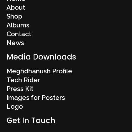
About
Shop
Albums
Contact
News
Media Downloads
Meghdhanush Profile
Tech Rider
Press Kit
Images for Posters
Logo
Get In Touch