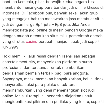
bantuan Kemenlu, pihak berwajib kedua negara bisa
membantu menangkap para bandar judi online khusus di
Indonesia. Di Facebook pun, banyak sekali akun grup
yang mengajak bahkan menawarkan jasa membuat situs
judi dengan harga Rp4 juta – Rp8 juta. Jika Anda
mengetik kata judi online di mesin pencari Google maka
dengan mudah ditemukan situs milik pemerintah daerah
yang diretas
casino
berubah menjadi lapak judi seperti
KING999.
Hoki memiliki jalur resmi dengan lisensi sah sebagai
entertainment city, menyediakan platform hiburan
profesional dan terstandar untuk memberikan
pengalaman bermain terbaik bagi para anggota.
Sayangnya, meski memakan banyak korban, hal ini tidak
menyurutkan aksi para pelaku untuk terus
menghamburkan uang demi memenangkan slot judi
online. Melalui terapi ini, penderita diajarkan untuk
mengidentifikasi pikiran dan perilaku yang keliru, seperti