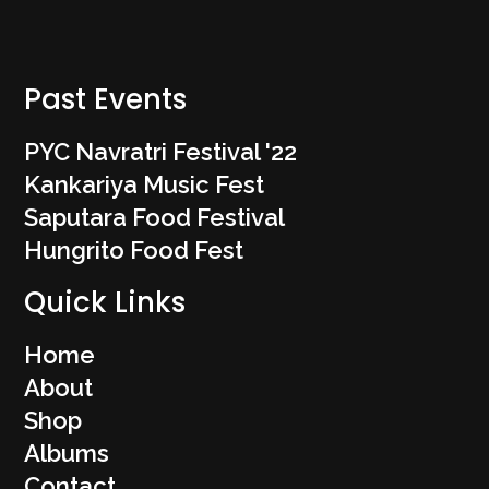
Past Events
PYC Navratri Festival '22
Kankariya Music Fest
Saputara Food Festival
Hungrito Food Fest
Quick Links
Home
About
Shop
Albums
Contact