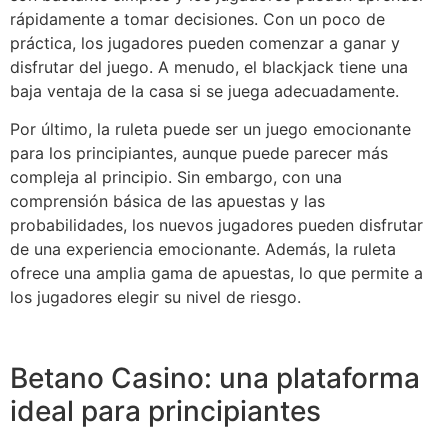
rápidamente a tomar decisiones. Con un poco de
práctica, los jugadores pueden comenzar a ganar y
disfrutar del juego. A menudo, el blackjack tiene una
baja ventaja de la casa si se juega adecuadamente.
Por último, la ruleta puede ser un juego emocionante
para los principiantes, aunque puede parecer más
compleja al principio. Sin embargo, con una
comprensión básica de las apuestas y las
probabilidades, los nuevos jugadores pueden disfrutar
de una experiencia emocionante. Además, la ruleta
ofrece una amplia gama de apuestas, lo que permite a
los jugadores elegir su nivel de riesgo.
Betano Casino: una plataforma
ideal para principiantes