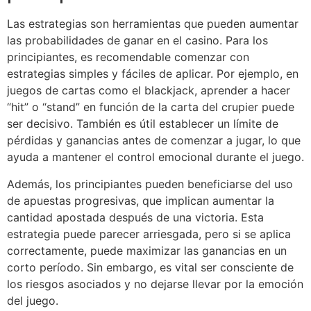
Las estrategias son herramientas que pueden aumentar
las probabilidades de ganar en el casino. Para los
principiantes, es recomendable comenzar con
estrategias simples y fáciles de aplicar. Por ejemplo, en
juegos de cartas como el blackjack, aprender a hacer
“hit” o “stand” en función de la carta del crupier puede
ser decisivo. También es útil establecer un límite de
pérdidas y ganancias antes de comenzar a jugar, lo que
ayuda a mantener el control emocional durante el juego.
Además, los principiantes pueden beneficiarse del uso
de apuestas progresivas, que implican aumentar la
cantidad apostada después de una victoria. Esta
estrategia puede parecer arriesgada, pero si se aplica
correctamente, puede maximizar las ganancias en un
corto período. Sin embargo, es vital ser consciente de
los riesgos asociados y no dejarse llevar por la emoción
del juego.