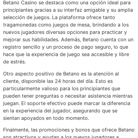
Betano Casino se destaca como una opción ideal para
principiantes gracias a su interfaz amigable y su amplia
selección de juegos. La plataforma ofrece tanto
tragamonedas como juegos de mesa, brindando a los
nuevos jugadores diversas opciones para practicar y
mejorar sus habilidades. Además, Betano cuenta con un
registro sencillo y un proceso de pago seguro, lo que
hace que la experiencia de juego sea accesible y libre
de estrés.
Otro aspecto positivo de Betano es la atención al
cliente, disponible las 24 horas del día. Esto es
particularmente valioso para los principiantes que
pueden tener preguntas o necesitar asistencia mientras
juegan. El soporte efectivo puede marcar la diferencia
en la experiencia del jugador, asegurando que se
sientan apoyados en todo momento.
Finalmente, las promociones y bonos que ofrece Betano
son atractivos y ayudan a los nuevos jugadores a