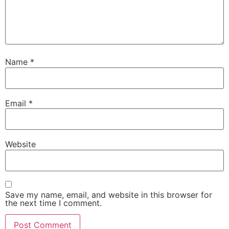
Name
*
Email
*
Website
Save my name, email, and website in this browser for
the next time I comment.