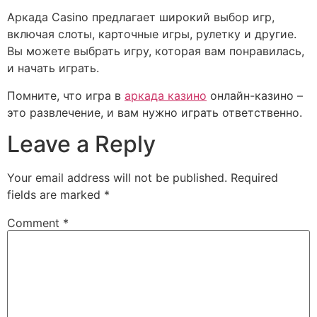
Аркада Casino предлагает широкий выбор игр,
включая слоты, карточные игры, рулетку и другие.
Вы можете выбрать игру, которая вам понравилась,
и начать играть.
Помните, что игра в
аркада казино
онлайн-казино –
это развлечение, и вам нужно играть ответственно.
Leave a Reply
Your email address will not be published.
Required
fields are marked
*
Comment
*