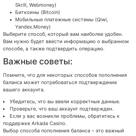
Skrill, Webmoney)
Биткоины (Bitcoin)
Мобильные платежные системы (Qiwi,
Yandex.Money)
Выберите способ, который вам наиболее удобен.
Вам нужно будет ввести информацию о выбранном
способе, а также подтвердить операцию.
Важные советы:
Помните, что для некоторых способов пополнения
баланса может потребоваться подтверждение
вашего аккаунта.
Убедитесь, что вы ввели корректные данные.
Проверьте, что ваш аккаунт подтвержден.
Если у вас возникли проблемы, обратитесь к
поддержке Arkada Casino.
Выбор способа пополнения баланса – это важный