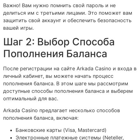
Важно! Вам нужно помнить свой пароль и не
делиться им с третьими лицами. Это поможет вам
защитить свой аккаунт и обеспечить безопасность
вашей игры.
Шаг 2: Выбор Способа
Пополнения Баланса
После регистрации на сайте Arkada Casino и входа в
личный кабинет, вы можете начать процесс
пополнения баланса. В этом шаге мы рассмотрим
доступные способы пополнения баланса и выберем
оптимальный для вас.
Arkada Casino предлагает несколько способов
пополнения баланса, включая:
Банковские карты (Visa, Mastercard)
Электронные платежные системы (Neteller,