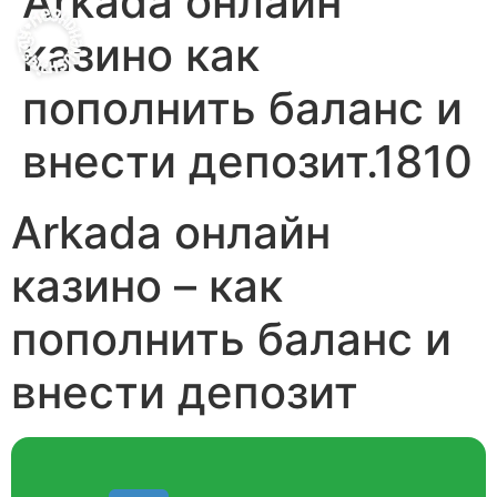
Arkada онлайн
казино как
пополнить баланс и
внести депозит.1810
Arkada онлайн
казино – как
пополнить баланс и
внести депозит