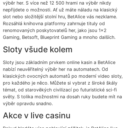
výběr her. S více než 12 500 hrami na výběr nikdy
nepřijdete o možnosti. Ať už máte náladu na klasický
slot nebo složitější stolní hru, BetAlice vás nezklame.
Rozsáhlá knihovna platformy zahrnuje tituly od
renomovaných poskytovatelů her, jako jsou 1×2
Gaming, Betsoft, Blueprint Gaming a mnoho dalších.
Sloty všude kolem
Sloty jsou základním prvkem online kasin a BetAlice
nabízí neuvěřitelný výběr her na automatech. Od
klasických ovocných automatů po moderní video sloty,
pro každého je něco. Můžete si vybrat z široké škály
témat, od starověkých civilizací po futuristické sci-fi
světy. S tolika možnostmi na dosah ruky budete mít na
výběr opravdu snadno.
Akce v live casinu