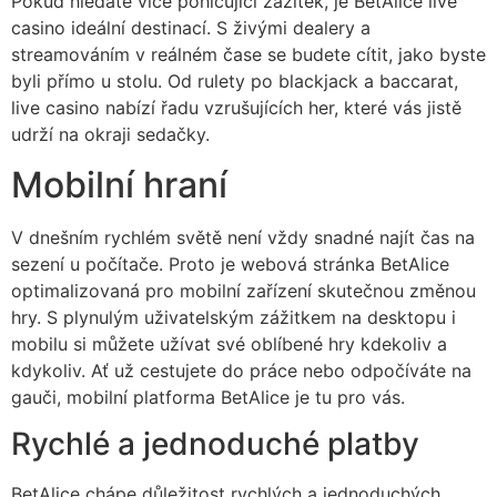
Pokud hledáte více pohlcující zážitek, je BetAlice live
casino ideální destinací. S živými dealery a
streamováním v reálném čase se budete cítit, jako byste
byli přímo u stolu. Od rulety po blackjack a baccarat,
live casino nabízí řadu vzrušujících her, které vás jistě
udrží na okraji sedačky.
Mobilní hraní
V dnešním rychlém světě není vždy snadné najít čas na
sezení u počítače. Proto je webová stránka BetAlice
optimalizovaná pro mobilní zařízení skutečnou změnou
hry. S plynulým uživatelským zážitkem na desktopu i
mobilu si můžete užívat své oblíbené hry kdekoliv a
kdykoliv. Ať už cestujete do práce nebo odpočíváte na
gauči, mobilní platforma BetAlice je tu pro vás.
Rychlé a jednoduché platby
BetAlice chápe důležitost rychlých a jednoduchých