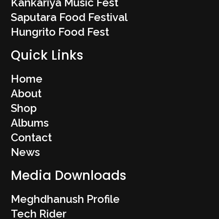
Kankariya Music Fest
Saputara Food Festival
Hungrito Food Fest
Quick Links
Home
About
Shop
Albums
Contact
News
Media Downloads
Meghdhanush Profile
Tech Rider