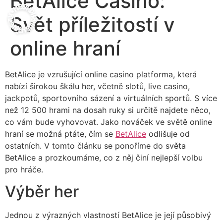
BetAlice Casino:
Svět příležitostí v
online hraní
BetAlice je vzrušující online casino platforma, která
nabízí širokou škálu her, včetně slotů, live casino,
jackpotů, sportovního sázení a virtuálních sportů. S více
než 12 500 hrami na dosah ruky si určitě najdete něco,
co vám bude vyhovovat. Jako nováček ve světě online
hraní se možná ptáte, čím se
BetAlice
odlišuje od
ostatních. V tomto článku se ponoříme do světa
BetAlice a prozkoumáme, co z něj činí nejlepší volbu
pro hráče.
Výběr her
Jednou z výrazných vlastností BetAlice je její působivý