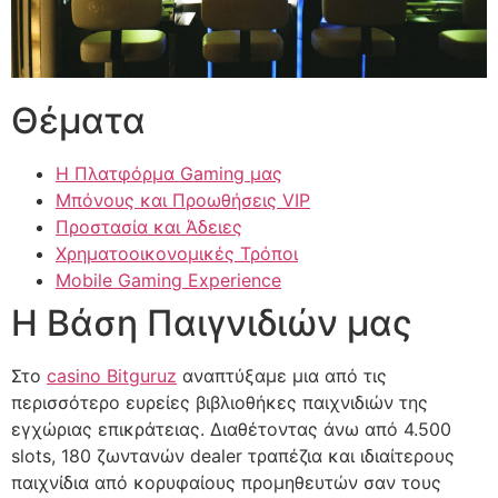
Θέματα
Η Πλατφόρμα Gaming μας
Μπόνους και Προωθήσεις VIP
Προστασία και Άδειες
Χρηματοοικονομικές Τρόποι
Mobile Gaming Experience
Η Βάση Παιγνιδιών μας
Στο
casino Bitguruz
αναπτύξαμε μια από τις
περισσότερο ευρείες βιβλιοθήκες παιχνιδιών της
εγχώριας επικράτειας. Διαθέτοντας άνω από 4.500
slots, 180 ζωντανών dealer τραπέζια και ιδιαίτερους
παιχνίδια από κορυφαίους προμηθευτών σαν τους