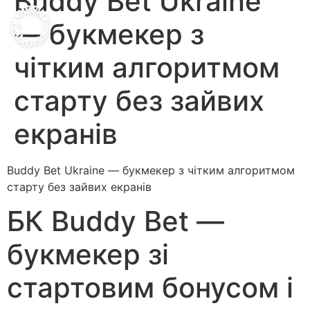
Buddy Bet Ukraine
— букмекер з
чітким алгоритмом
старту без зайвих
екранів
Buddy Bet Ukraine — букмекер з чітким алгоритмом
старту без зайвих екранів
БК Buddy Bet —
букмекер зі
стартовим бонусом і