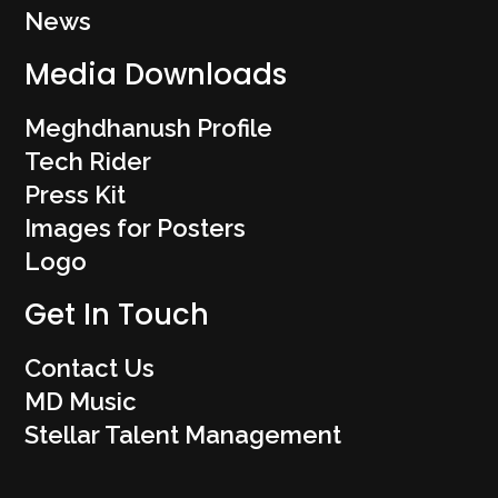
News
Media Downloads
Meghdhanush Profile
Tech Rider
Press Kit
Images for Posters
Logo
Get In Touch
Contact Us
MD Music
Stellar Talent Management