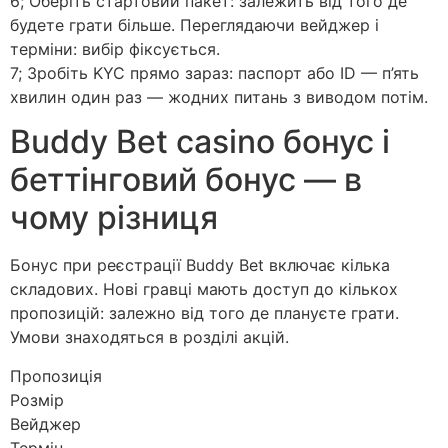
6; Оберіть стартовий пакет: залежить від того де
будете грати більше. Переглядаючи вейджер і
терміни: вибір фіксується.
7; Зробіть KYC прямо зараз: паспорт або ID — п’ять
хвилин один раз — жодних питань з виводом потім.
Buddy Bet casino бонус і
беттінговий бонус — в
чому різниця
Бонус при реєстрації Buddy Bet включає кілька
складових. Нові гравці мають доступ до кількох
пропозицій: залежно від того де плануєте грати.
Умови знаходяться в розділі акцій.
Пропозиція
Розмір
Вейджер
Термін