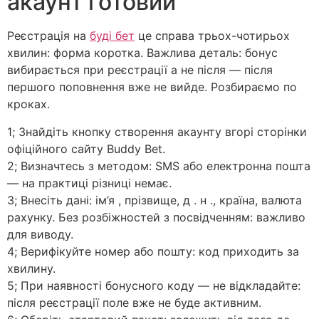
акаунт готовий
Реєстрація на
буді бет
це справа трьох-чотирьох
хвилин: форма коротка. Важлива деталь: бонус
вибирається при реєстрації а не після — після
першого поповнення вже не вийде. Розбираємо по
кроках.
1; Знайдіть кнопку створення акаунту вгорі сторінки
офіційного сайту Buddy Bet.
2; Визначтесь з методом: SMS або електронна пошта
— на практиці різниці немає.
3; Внесіть дані: ім’я , прізвище, д . н ., країна, валюта
рахунку. Без розбіжностей з посвідченням: важливо
для виводу.
4; Верифікуйте номер або пошту: код приходить за
хвилину.
5; При наявності бонусного коду — не відкладайте:
після реєстрації поле вже не буде активним.