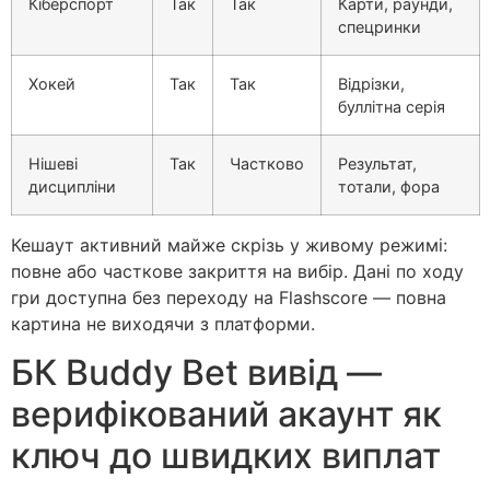
Кіберспорт
Так
Так
Карти, раунди,
спецринки
Хокей
Так
Так
Відрізки,
буллітна серія
Нішеві
Так
Частково
Результат,
дисципліни
тотали, фора
Кешаут активний майже скрізь у живому режимі:
повне або часткове закриття на вибір. Дані по ходу
гри доступна без переходу на Flashscore — повна
картина не виходячи з платформи.
БК Buddy Bet вивід —
верифікований акаунт як
ключ до швидких виплат