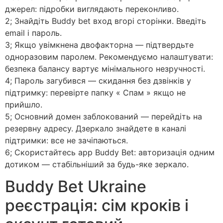
джерел: підробки виглядають переконливо.
2; Знайдіть Buddy bet вход вгорі сторінки. Введіть
email і пароль.
3; Якщо увімкнена двофакторна — підтвердьте
одноразовим паролем. Рекомендуємо налаштувати:
безпека балансу вартує мінімального незручності.
4; Пароль загубився — скидання без дзвінків у
підтримку: перевірте папку « Спам » якщо не
прийшло.
5; Основний домен заблокований — перейдіть на
резервну адресу. Дзеркало знайдете в каналі
підтримки: все не зачіпаються.
6; Скористайтесь app Buddy Bet: авторизація одним
дотиком — стабільніший за будь-яке зеркало.
Buddy Bet Ukraine
реєстрація: сім кроків і