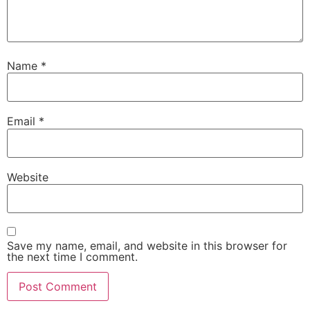
Name
*
Email
*
Website
Save my name, email, and website in this browser for
the next time I comment.