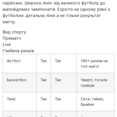
серйозно. Широка лінія: від великого футболу до
маловідомих чемпіонатів. Esports на одному рівні з
футболом: детальна лінія а не тільки результат
матчу.
Вид спорту
Прематч
Live
Глибина ринків
Футбол
Так
Так
180+ ринків на
топ-матчі
Баскетбол
Так
Так
Чверті, тотали
гравців
Теніс
Так
Так
Сети, геймs,
брейки