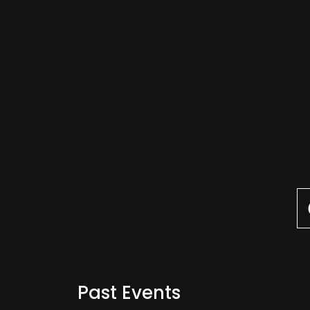
Past Events