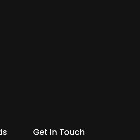
ds
Get In Touch