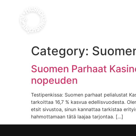
Category:
Suomen
Suomen Parhaat Kasino
nopeuden
Testipenkissa: Suomen parhaat pelialustat K
tarkoittaa 16,7 % kasvua edellisvuodesta. Ole
etsit sivustoa, sinun kannattaa tarkistaa erit
hahmottamaan tätä laajaa tarjontaa. […]