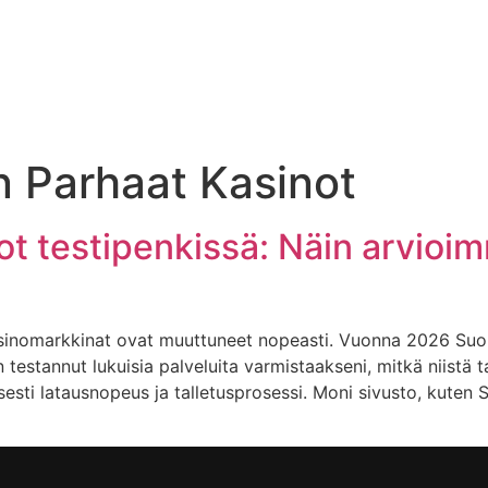
 Parhaat Kasinot
t testipenkissä: Näin arvioi
asinomarkkinat ovat muuttuneet nopeasti. Vuonna 2026 Suom
n testannut lukuisia palveluita varmistaakseni, mitkä niistä
yisesti latausnopeus ja talletusprosessi. Moni sivusto, kut