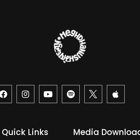
Quick Links
Media Downloa