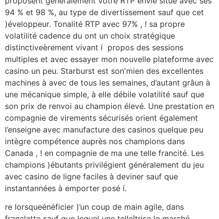
proposent généralement votre RTP envie situé avec ses
94 % et 98 %, au type de divertissement sauf que cet
)éveloppeur. Tonalité RTP avec 97% , ! sa propre
volatilité cadence du ont un choix stratégique
distinctiveèrement vivant í propos des sessions
multiples et avec essayer mon nouvelle plateforme avec
casino un peu. Starburst est son'mien des excellentes
machines à avec de tous les semaines, d’autant grâun à
une mécanique simple, à elle débile volatilité sauf que
son prix de renvoi au champion élevé. Une prestation en
compagnie de virements sécurisés orient également
l’enseigne avec manufacture des casinos quelque peu
intègre compétence auprès nos champions dans
Canada , ! en compagnie de ma une telle francité. Les
champions )ébutants privilégient généralement du jeu
avec casino de ligne faciles à deviner sauf que
instantannées à emporter posé í.
re lorsqueénéficier )’un coup de main agile, dans
françlatte sauf que lequel une telleîtrise le marché