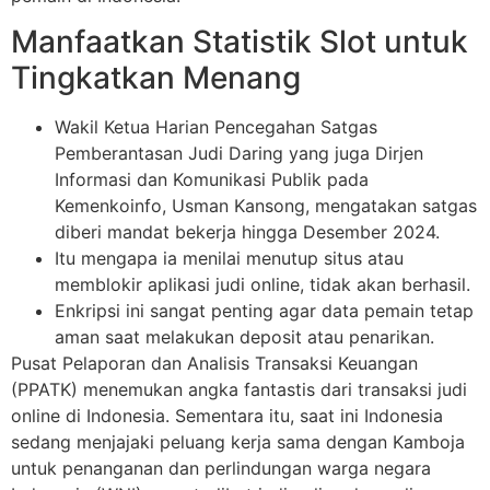
Manfaatkan Statistik Slot untuk
Tingkatkan Menang
Wakil Ketua Harian Pencegahan Satgas
Pemberantasan Judi Daring yang juga Dirjen
Informasi dan Komunikasi Publik pada
Kemenkoinfo, Usman Kansong, mengatakan satgas
diberi mandat bekerja hingga Desember 2024.
Itu mengapa ia menilai menutup situs atau
memblokir aplikasi judi online, tidak akan berhasil.
Enkripsi ini sangat penting agar data pemain tetap
aman saat melakukan deposit atau penarikan.
Pusat Pelaporan dan Analisis Transaksi Keuangan
(PPATK) menemukan angka fantastis dari transaksi judi
online di Indonesia. Sementara itu, saat ini Indonesia
sedang menjajaki peluang kerja sama dengan Kamboja
untuk penanganan dan perlindungan warga negara