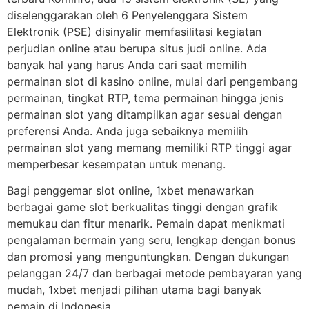
diselenggarakan oleh 6 Penyelenggara Sistem
Elektronik (PSE) disinyalir memfasilitasi kegiatan
perjudian online atau berupa situs judi online. Ada
banyak hal yang harus Anda cari saat memilih
permainan slot di kasino online, mulai dari pengembang
permainan, tingkat RTP, tema permainan hingga jenis
permainan slot yang ditampilkan agar sesuai dengan
preferensi Anda. Anda juga sebaiknya memilih
permainan slot yang memang memiliki RTP tinggi agar
memperbesar kesempatan untuk menang.
Bagi penggemar slot online, 1xbet menawarkan
berbagai game slot berkualitas tinggi dengan grafik
memukau dan fitur menarik. Pemain dapat menikmati
pengalaman bermain yang seru, lengkap dengan bonus
dan promosi yang menguntungkan. Dengan dukungan
pelanggan 24/7 dan berbagai metode pembayaran yang
mudah, 1xbet menjadi pilihan utama bagi banyak
pemain di Indonesia.