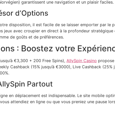
 Norvégien) garantissent une navigation et un plaisir faciles.
résor d’Options
re disposition, il est facile de se laisser emporter par le p
des jeux avec croupier en direct à la profondeur stratégique
 gamme de goûts et de préférences.
ns : Boostez votre Expérien
jusqu’à €3,300 + 200 Free Spins),
AllySpin Casino
propose 
t Weekly Cashback (15% jusqu’à €3000), Live Cashback (25%
100%.
llySpin Partout
ligne en déplacement est indispensable. Le site mobile optim
vous attendiez en ligne ou que vous preniez une pause lors 