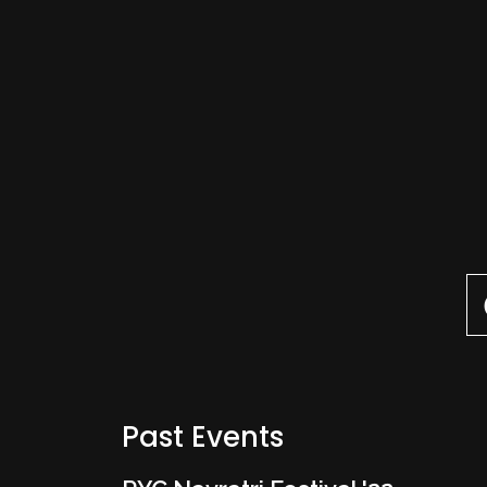
Past Events