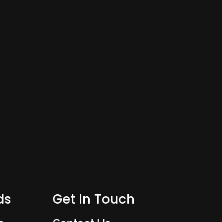
ds
Get In Touch