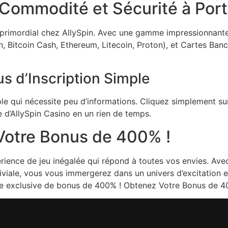
 Commodité et Sécurité à Por
 primordial chez AllySpin. Avec une gamme impressionnante
, Bitcoin Cash, Ethereum, Litecoin, Proton), et Cartes Banc
 d’Inscription Simple
ple qui nécessite peu d’informations. Cliquez simplement sur
e d’AllySpin Casino en un rien de temps.
Votre Bonus de 400% !
rience de jeu inégalée qui répond à toutes vos envies. Avec
viale, vous vous immergerez dans un univers d’excitation en
fre exclusive de bonus de 400% ! Obtenez Votre Bonus de 4