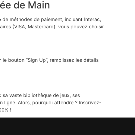
tée de Main
 de méthodes de paiement, incluant Interac,
aires (VISA, Mastercard), vous pouvez choisir
 le bouton “Sign Up”, remplissez les détails
 sa vaste bibliothèque de jeux, ses
 ligne. Alors, pourquoi attendre ? Inscrivez-
00% !