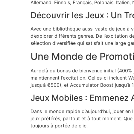
Allemand, Finnois, Français, Polonais, Italien,
Découvrir les Jeux : Un T
Avec une bibliothèque aussi vaste de jeux à vot
d’explorer différents genres. De l’excitation 
sélection diversifiée qui satisfait une large
Une Monde de Promotio
Au-delà du bonus de bienvenue initial (400% 
maintiennent l’excitation. Celles-ci incluen
jusqu’à €500), et Accumulator Boost jusqu’à 
Jeux Mobiles : Emmenez A
Dans le monde rapide d’aujourd’hui, jouer en 
jeux préférés, partout et à tout moment. Que 
toujours à portée de clic.