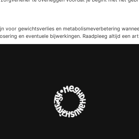
n voor gewichtsverlies en metabolismeverbetering wanneer 
sering en eventuele bijwerkingen. Raadpleeg altijd een art