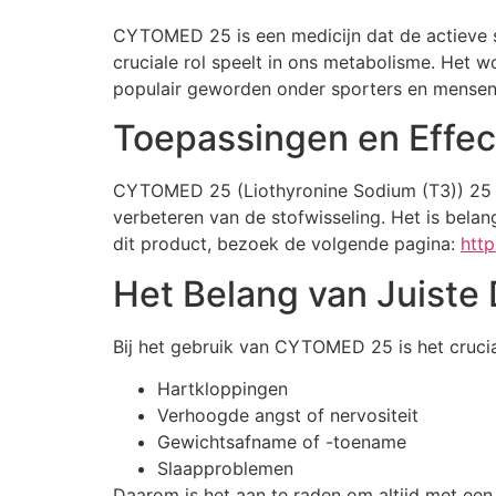
CYTOMED 25 is een medicijn dat de actieve s
cruciale rol speelt in ons metabolisme. Het 
populair geworden onder sporters en mensen d
Toepassingen en Effe
CYTOMED 25 (Liothyronine Sodium (T3)) 25 m
verbeteren van de stofwisseling. Het is belan
dit product, bezoek de volgende pagina:
htt
Het Belang van Juiste
Bij het gebruik van CYTOMED 25 is het crucia
Hartkloppingen
Verhoogde angst of nervositeit
Gewichtsafname of -toename
Slaapproblemen
Daarom is het aan te raden om altijd met een