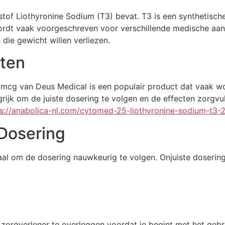
tof Liothyronine Sodium (T3) bevat. T3 is een synthetisch
wordt vaak voorgeschreven voor verschillende medische aan
ie gewicht willen verliezen.
cten
cg van Deus Medical is een populair product dat vaak wor
grijk om de juiste dosering te volgen en de effecten zorgv
ps://anabolica-nl.com/cytomed-25-liothyronine-sodium-t3
 Dosering
al om de dosering nauwkeurig te volgen. Onjuiste dosering 
 zorgverlener te overleggen voordat je begint met het gebr