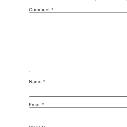
Comment
*
Name
*
Email
*