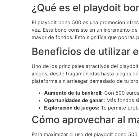
¿Qué es el playdoit b
El playdoit bono 500 es una promoción ofreci
vez. Este bono consiste en un incremento de
mayor de fondos. Esto significa que podrás pr
Beneficios de utilizar 
Uno de los principales atractivos del playdo
juegos, desde tragamonedas hasta juegos de m
plataforma sin arriesgar demasiado de tu pro
Aumento de tu bankroll:
Con 500 euros 
Oportunidades de ganar:
Más fondos si
Exploración de juegos:
Te permite proba
Cómo aprovechar al má
Para maximizar el uso del playdoit bono 500,