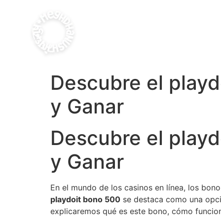
Descubre el playd
y Ganar
Descubre el playd
y Ganar
En el mundo de los casinos en línea, los bono
playdoit bono 500
se destaca como una opció
explicaremos qué es este bono, cómo funcio