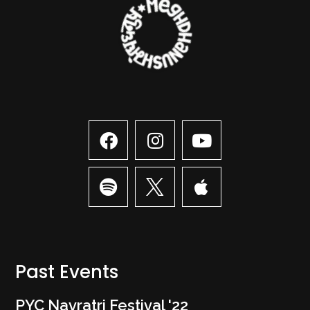
Past Events
PYC Navratri Festival '22