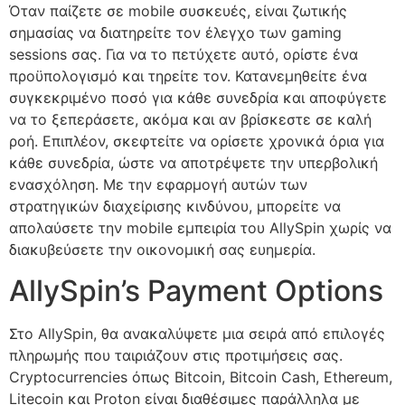
Όταν παίζετε σε mobile συσκευές, είναι ζωτικής
σημασίας να διατηρείτε τον έλεγχο των gaming
sessions σας. Για να το πετύχετε αυτό, ορίστε ένα
προϋπολογισμό και τηρείτε τον. Κατανεμηθείτε ένα
συγκεκριμένο ποσό για κάθε συνεδρία και αποφύγετε
να το ξεπεράσετε, ακόμα και αν βρίσκεστε σε καλή
ροή. Επιπλέον, σκεφτείτε να ορίσετε χρονικά όρια για
κάθε συνεδρία, ώστε να αποτρέψετε την υπερβολική
ενασχόληση. Με την εφαρμογή αυτών των
στρατηγικών διαχείρισης κινδύνου, μπορείτε να
απολαύσετε την mobile εμπειρία του AllySpin χωρίς να
διακυβεύσετε την οικονομική σας ευημερία.
AllySpin’s Payment Options
Στο AllySpin, θα ανακαλύψετε μια σειρά από επιλογές
πληρωμής που ταιριάζουν στις προτιμήσεις σας.
Cryptocurrencies όπως Bitcoin, Bitcoin Cash, Ethereum,
Litecoin και Proton είναι διαθέσιμες παράλληλα με