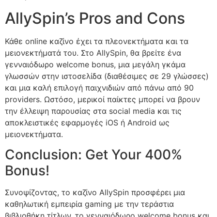
AllySpin’s Pros and Cons
Κάθε online καζίνο έχει τα πλεονεκτήματα και τα
μειονεκτήματά του. Στο AllySpin, θα βρείτε ένα
γενναιόδωρο welcome bonus, μια μεγάλη γκάμα
γλωσσών στην ιστοσελίδα (διαθέσιμες σε 29 γλώσσες)
και μια καλή επιλογή παιχνιδιών από πάνω από 90
providers. Ωστόσο, μερικοί παίκτες μπορεί να βρουν
την έλλειψη παρουσίας στα social media και τις
αποκλειστικές εφαρμογές iOS ή Android ως
μειονεκτήματα.
Conclusion: Get Your 400%
Bonus!
Συνοψίζοντας, το καζίνο AllySpin προσφέρει μια
καθηλωτική εμπειρία gaming με την τεράστια
βιβλιοθήκη τίτλων, το γενναιόδωρο welcome bonus και