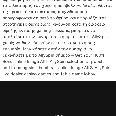
το φιλικό προς τον χρήστη περιβάλλον. Ακολουθώντας
τις πρακτικές καταστάσεις παιχνιδιού που
περιγράφονται σε αυτό το άρθρο και εφαρμόζοντας
στρατηγικές διαχείρισης κινδύνου κατά τη διάρκεια
υψηλής έντασης gaming sessions, μπορείτε να
απολαύσετε την συναρπαστική εμπειρία του AllySpin
χωρίς να διακινδυνεύσετε την οικονομική σας
ευημερία. Μην χάσετε αυτήν την ευκαιρία να
ξεκινήσετε με το AllySpin σήμερα – Get Your 400%
Bonus!Inline Image Alt1: AllySpin selection of popular
and trending slot thumbnails.Inline Image Alt2: AllySpin
live dealer casino games and table game lobby.