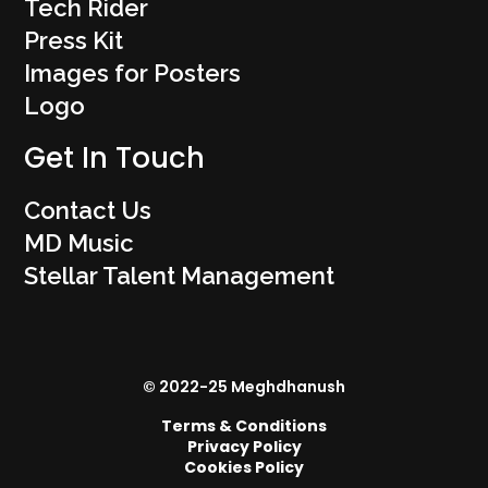
Tech Rider
Press Kit
Images for Posters
Logo
Get In Touch
Contact Us
MD Music
Stellar Talent Management
© 2022-25 Meghdhanush
Terms & Conditions
Privacy Policy
Cookies Policy