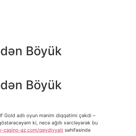
cədən Böyük
cədən Böyük
f Gold adlı oyun mənim diqqətimi çəkdi –
östərəcəyəm ki, necə ağıllı xərcləyərək bu
ry-casino-az.com/qeydiyyati
səhifəsində