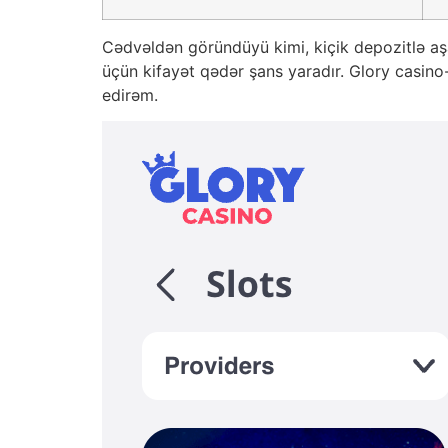
Cədvəldən göründüyü kimi, kiçik depozitlə aş
üçün kifayət qədər şans yaradır. Glory casino-
edirəm.