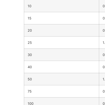
10
0
15
0
20
0
25
1
30
0
40
0
50
1
75
0
100
0