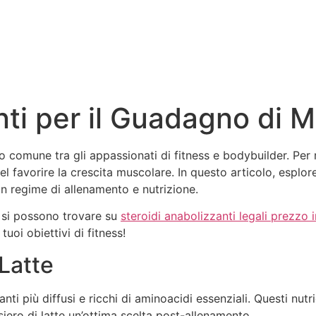
nti per il Guadagno di 
 comune tra gli appassionati di fitness e bodybuilder. Per r
l favorire la crescita muscolare. In questo articolo, esplorer
un regime di allenamento e nutrizione.
a si possono trovare su
steroidi anabolizzanti legali prezzo 
uoi obiettivi di fitness!
 Latte
anti più diffusi e ricchi di aminoacidi essenziali. Questi nut
iero di latte un’ottima scelta post-allenamento.