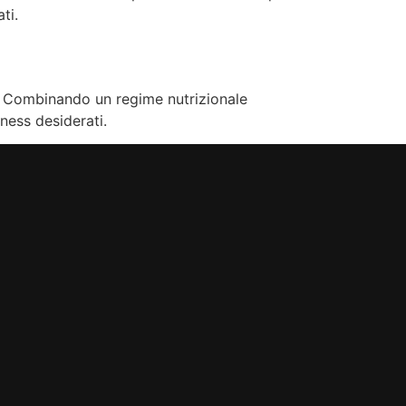
ti.
e. Combinando un regime nutrizionale
tness desiderati.