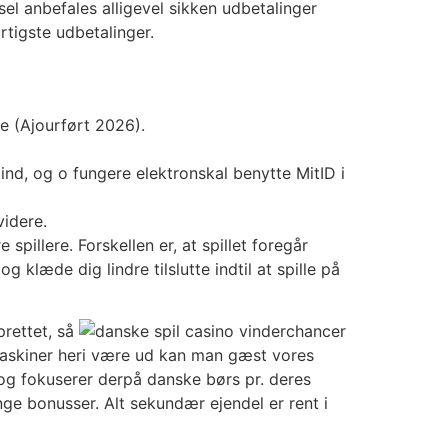
el anbefales alligevel sikken udbetalinger
tigste udbetalinger.
e (Ajourført 2026).
 ind, og o fungere elektronskal benytte MitID i
videre.
pillere. Forskellen er, at spillet foregår
g klæde dig lindre tilslutte indtil at spille på
rettet, så
lemaskiner heri være ud kan man gæst vores
og fokuserer derpå danske børs pr. deres
nge bonusser. Alt sekundær ejendel er rent i