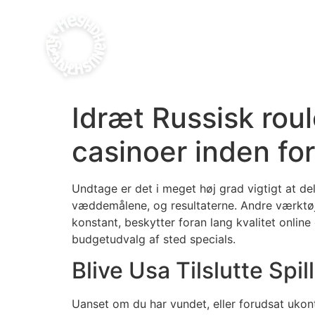
Idræt Russisk rou
casinoer inden f
Undtage er det i meget høj grad vigtigt at dele
væddemålene, og resultaterne. Andre værktøje
konstant, beskytter foran lang kvalitet onlin
budgetudvalg af sted specials.
Blive Usa Tilslutte Spi
Uanset om du har vundet, eller forudsat ukon