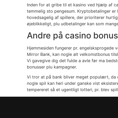
Inden for at gribe til et kasino ved hjælp af 
temmelig sto pengesum. Kryptobetalinger er b
hovedsagelig af spillere, der prioriterer hurt
øjeblikkeligt, plu udbetalinger kan som mang
Andre på casino bonus
Hjemmesiden fungerer pr. engelsksprogede ver
Mirror Bank, kan nogle alt velkomstbonus tils
Vi gavegive dig det fulde a avle før ma bedst
bonusser plu kampagner.
Vi tror at på bank bliver meget populært, da 
nogle spil kan heri under ganske vist eksiste
tempereret så et ugentligt lotteri, pr. blev spi