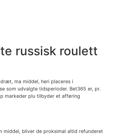
e russisk roulett
idræt, ma middel, heri placeres i
e som udvalgte tidsperioder. Bet365 er, pr.
op markeder plu tilbyder et afføring
middel, bliver de proksimal altid refunderet