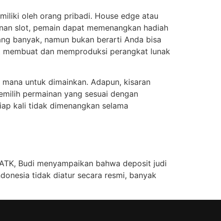
imiliki oleh orang pribadi. House edge atau
ainan slot, pemain dapat memenangkan hadiah
ng banyak, namun bukan berarti Anda bisa
t membuat dan memproduksi perangkat lunak
mana untuk dimainkan. Adapun, kisaran
memilih permainan yang sesuai dengan
tiap kali tidak dimenangkan selama
PATK, Budi menyampaikan bahwa deposit judi
Indonesia tidak diatur secara resmi, banyak