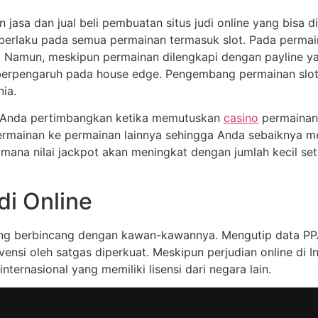
jasa dan jual beli pembuatan situs judi online yang bisa d
o berlaku pada semua permainan termasuk slot. Pada perm
 Namun, meskipun permainan dilengkapi dengan payline ya
berpengaruh pada house edge. Pengembang permainan slo
nia.
us Anda pertimbangkan ketika memutuskan
casino
permainan 
 permainan ke permainan lainnya sehingga Anda sebaiknya 
 mana nilai jackpot akan meningkat dengan jumlah kecil se
di Online
mbang berbincang dengan kawan-kawannya. Mengutip data P
ervensi oleh satgas diperkuat. Meskipun perjudian online di 
nternasional yang memiliki lisensi dari negara lain.