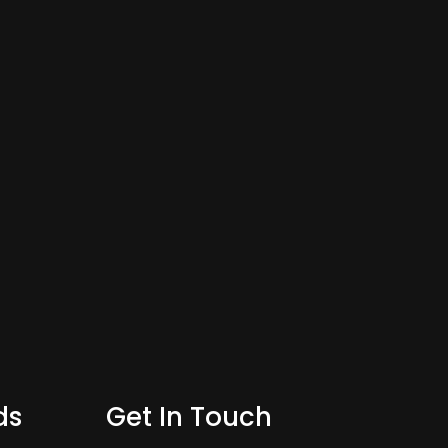
ds
Get In Touch