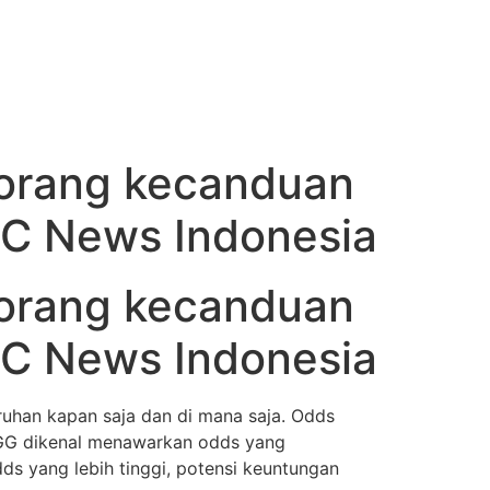
h orang kecanduan
BBC News Indonesia
h orang kecanduan
BBC News Indonesia
uhan kapan saja dan di mana saja. Odds
laGG dikenal menawarkan odds yang
s yang lebih tinggi, potensi keuntungan