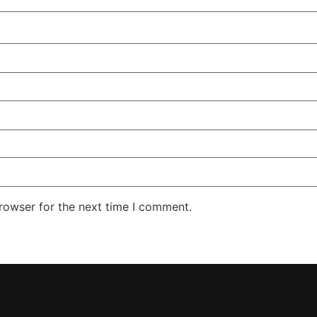
rowser for the next time I comment.