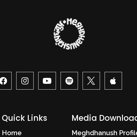
Quick Links
Media Downloa
Home
Meghdhanush Profil