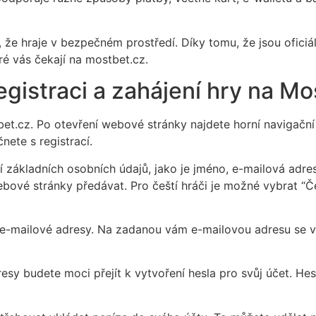
ý, že hraje v bezpečném prostředí. Díky tomu, že jsou ofic
ré vás čekají na mostbet.cz.
egistraci a zahájení hry na Mo
bet.cz. Po otevření webové stránky najdete horní navigační 
čnete s registrací.
 základních osobních údajů, jako je jméno, e-mailová adre
bové stránky předávat. Pro čeští hráči je možné vybrat “Č
e-mailové adresy. Na zadanou vám e-mailovou adresu se vá
esy budete moci přejít k vytvoření hesla pro svůj účet. Hes