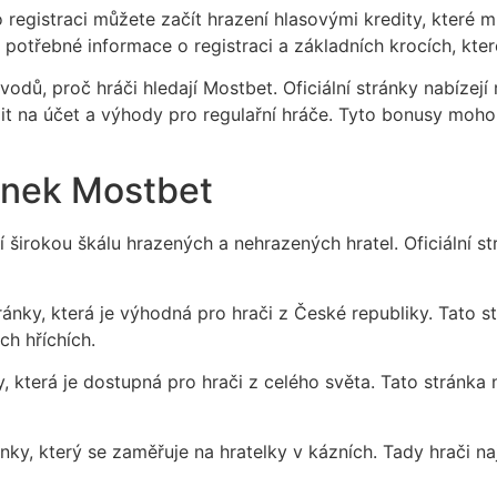
o registraci můžete začít hrazení hlasovými kredity, které
 potřebné informace o registraci a základních krocích, kter
vodů, proč hráči hledají Mostbet. Oficiální stránky nabíze
dit na účet a výhody pro regulařní hráče. Tyto bonusy moh
ránek Mostbet
í širokou škálu hrazených a nehrazených hratel. Oficiální st
ránky, která je výhodná pro hrači z České republiky. Tato
h hříchích.
která je dostupná pro hrači z celého světa. Tato stránka n
ky, který se zaměřuje na hratelky v kázních. Tady hrači naj