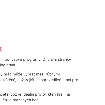
t
ivní bonusové programy. Oficiální stránky
ne hraní.
aždý hráč může vybrat mezi různými
ajištěné, což zajišťuje spravedlivé hraní pro
ete, což je ideální pro ty, kteří hrají na
 účtu a hrazených her.