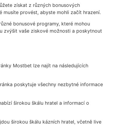
 můžete získat z různých bonusových
é musíte provést, abyste mohli začít hrazení.
jí různé bonusové programy, které mohou
ou zvýšit vaše ziskové možnosti a poskytnout
ránky Mostbet lze najít na následujících
 stránka poskytuje všechny nezbytné informace
abízí širokou škálu hratel a informací o
dou širokou škálu kázních hratel, včetně live