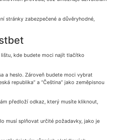
iální stránky zabezpečené a důvěryhodné,
stbet
lištu, kde budete moci najít tlačítko
sa a heslo. Zároveň budete moci vybrat
eská republika” a “Čeština” jako zeměpisnou
m předloží odkaz, který musíte kliknout,
lo musí splňovat určité požadavky, jako je