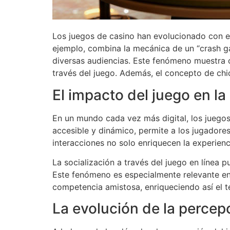
Los juegos de casino han evolucionado con e
ejemplo, combina la mecánica de un “crash ga
diversas audiencias. Este fenómeno muestra c
través del juego. Además, el concepto de chi
El impacto del juego en la
En un mundo cada vez más digital, los juegos
accesible y dinámico, permite a los jugadore
interacciones no solo enriquecen la experienci
La socialización a través del juego en línea
Este fenómeno es especialmente relevante en
competencia amistosa, enriqueciendo así el tej
La evolución de la percep