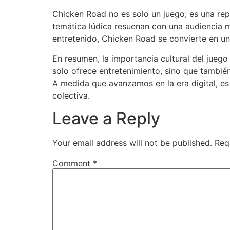
Chicken Road no es solo un juego; es una rep
temática lúdica resuenan con una audiencia 
entretenido, Chicken Road se convierte en un
En resumen, la importancia cultural del jue
solo ofrece entretenimiento, sino que tambié
A medida que avanzamos en la era digital, es
colectiva.
Leave a Reply
Your email address will not be published.
Req
Comment
*