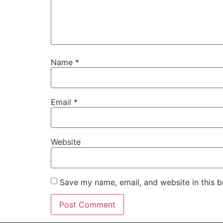
Name
*
Email
*
Website
Save my name, email, and website in this b