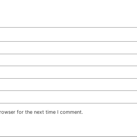
rowser for the next time I comment.