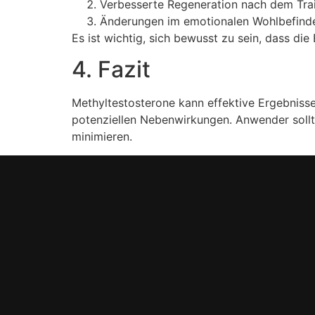
Verbesserte Regeneration nach dem Tra
Änderungen im emotionalen Wohlbefind
Es ist wichtig, sich bewusst zu sein, dass d
4. Fazit
Methyltestosterone kann effektive Ergebnisse
potenziellen Nebenwirkungen. Anwender sollte
minimieren.