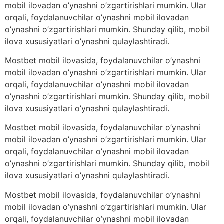
mobil ilovadan o’ynashni o’zgartirishlari mumkin. Ular
orqali, foydalanuvchilar o’ynashni mobil ilovadan
o’ynashni o’zgartirishlari mumkin. Shunday qilib, mobil
ilova xususiyatlari o’ynashni qulaylashtiradi.
Mostbet mobil ilovasida, foydalanuvchilar o’ynashni
mobil ilovadan o’ynashni o’zgartirishlari mumkin. Ular
orqali, foydalanuvchilar o’ynashni mobil ilovadan
o’ynashni o’zgartirishlari mumkin. Shunday qilib, mobil
ilova xususiyatlari o’ynashni qulaylashtiradi.
Mostbet mobil ilovasida, foydalanuvchilar o’ynashni
mobil ilovadan o’ynashni o’zgartirishlari mumkin. Ular
orqali, foydalanuvchilar o’ynashni mobil ilovadan
o’ynashni o’zgartirishlari mumkin. Shunday qilib, mobil
ilova xususiyatlari o’ynashni qulaylashtiradi.
Mostbet mobil ilovasida, foydalanuvchilar o’ynashni
mobil ilovadan o’ynashni o’zgartirishlari mumkin. Ular
orqali, foydalanuvchilar o’ynashni mobil ilovadan