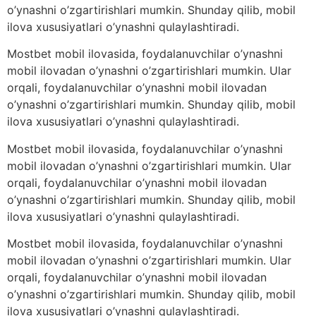
o’ynashni o’zgartirishlari mumkin. Shunday qilib, mobil
ilova xususiyatlari o’ynashni qulaylashtiradi.
Mostbet mobil ilovasida, foydalanuvchilar o’ynashni
mobil ilovadan o’ynashni o’zgartirishlari mumkin. Ular
orqali, foydalanuvchilar o’ynashni mobil ilovadan
o’ynashni o’zgartirishlari mumkin. Shunday qilib, mobil
ilova xususiyatlari o’ynashni qulaylashtiradi.
Mostbet mobil ilovasida, foydalanuvchilar o’ynashni
mobil ilovadan o’ynashni o’zgartirishlari mumkin. Ular
orqali, foydalanuvchilar o’ynashni mobil ilovadan
o’ynashni o’zgartirishlari mumkin. Shunday qilib, mobil
ilova xususiyatlari o’ynashni qulaylashtiradi.
Mostbet mobil ilovasida, foydalanuvchilar o’ynashni
mobil ilovadan o’ynashni o’zgartirishlari mumkin. Ular
orqali, foydalanuvchilar o’ynashni mobil ilovadan
o’ynashni o’zgartirishlari mumkin. Shunday qilib, mobil
ilova xususiyatlari o’ynashni qulaylashtiradi.