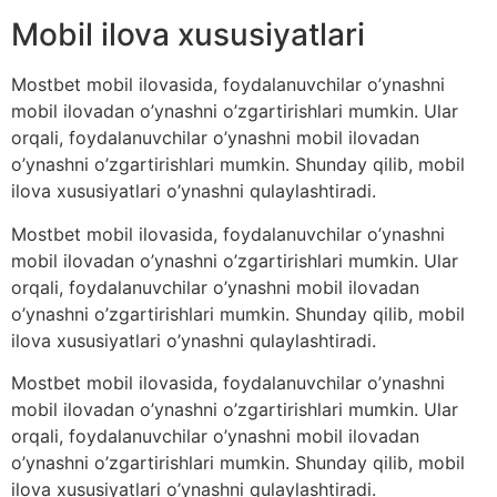
Mobil ilova xususiyatlari
Mostbet mobil ilovasida, foydalanuvchilar o’ynashni
mobil ilovadan o’ynashni o’zgartirishlari mumkin. Ular
orqali, foydalanuvchilar o’ynashni mobil ilovadan
o’ynashni o’zgartirishlari mumkin. Shunday qilib, mobil
ilova xususiyatlari o’ynashni qulaylashtiradi.
Mostbet mobil ilovasida, foydalanuvchilar o’ynashni
mobil ilovadan o’ynashni o’zgartirishlari mumkin. Ular
orqali, foydalanuvchilar o’ynashni mobil ilovadan
o’ynashni o’zgartirishlari mumkin. Shunday qilib, mobil
ilova xususiyatlari o’ynashni qulaylashtiradi.
Mostbet mobil ilovasida, foydalanuvchilar o’ynashni
mobil ilovadan o’ynashni o’zgartirishlari mumkin. Ular
orqali, foydalanuvchilar o’ynashni mobil ilovadan
o’ynashni o’zgartirishlari mumkin. Shunday qilib, mobil
ilova xususiyatlari o’ynashni qulaylashtiradi.