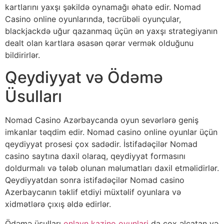
kartlarını yaxşı şəkildə oynamağı əhatə edir. Nomad
Casino online oyunlarında, təcrübəli oyunçular,
blackjackdə uğur qazanmaq üçün ən yaxşı strategiyanın
dealt olan kartlara əsasən qərar vermək olduğunu
bildirirlər.
Qeydiyyat və Ödəmə
Üsulları
Nomad Casino Azərbaycanda oyun sevərlərə geniş
imkanlar təqdim edir. Nomad casino online oyunlar üçün
qeydiyyat prosesi çox sadədir. İstifadəçilər Nomad
casino saytına daxil olaraq, qeydiyyat formasını
doldurmalı və tələb olunan məlumatları daxil etməlidirlər.
Qeydiyyatdan sonra istifadəçilər Nomad casino
Azerbaycanın təklif etdiyi müxtəlif oyunlara və
xidmətlərə çıxış əldə edirlər.
Ödəmə üsulları
onlayn kazino oyunlari
da çox əlçatan və