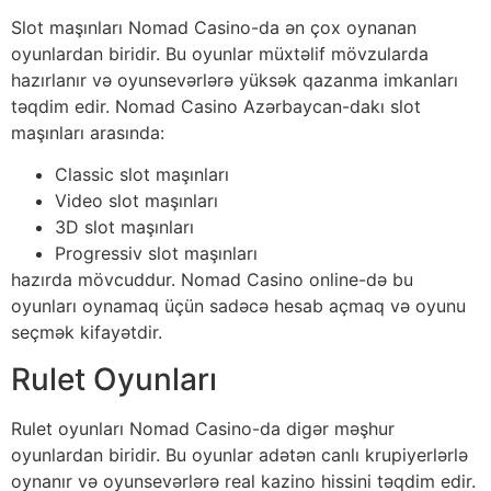
Slot maşınları Nomad Casino-da ən çox oynanan
oyunlardan biridir. Bu oyunlar müxtəlif mövzularda
hazırlanır və oyunsevərlərə yüksək qazanma imkanları
təqdim edir. Nomad Casino Azərbaycan-dakı slot
maşınları arasında:
Classic slot maşınları
Video slot maşınları
3D slot maşınları
Progressiv slot maşınları
hazırda mövcuddur. Nomad Casino online-də bu
oyunları oynamaq üçün sadəcə hesab açmaq və oyunu
seçmək kifayətdir.
Rulet Oyunları
Rulet oyunları Nomad Casino-da digər məşhur
oyunlardan biridir. Bu oyunlar adətən canlı krupiyerlərlə
oynanır və oyunsevərlərə real kazino hissini təqdim edir.