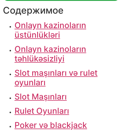
Содержимое
Onlayn kazinoların
üstünlükləri
Onlayn kazinoların
təhlükəsizliyi
Slot maşınları və rulet
oyunları
Slot Maşınları
Rulet Oyunları
Poker və blackjack