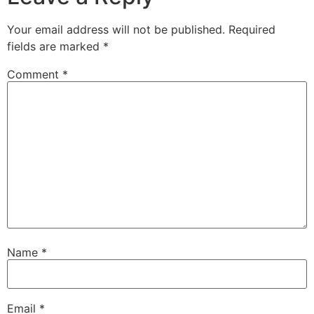
Your email address will not be published.
Required
fields are marked
*
Comment
*
Name
*
Email
*