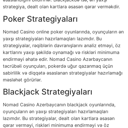
strategiya, dealt olan kartlara əsasən qərar verməkdir.
Poker Strategiyaları
Nomad Casino online poker oyunlarında, oyunçuların ən
yaxşı strategiyaları hazırlamaqları lazımdır. Bu
strategiyalar, rəqiblərin davranışlarını analiz etməyi, öz
kartlarını yaxşı şəkildə oynamağı və riskləri minimuma
endirməyi əhatə edir. Nomad Casino Azərbaycanın
təcrübəli oyunçuları, pokerdə uğur qazanmaq üçün
sabirlilik və diqqətə əsaslanan strategiyalar hazırlamağı
məsləhət görürlər.
Blackjack Strategiyaları
Nomad Casino Azerbaycanın blackjack oyunlarında,
oyunçuların ən yaxşı strategiyaları hazırlamaqları
lazımdır. Bu strategiyalar, dealt olan kartlara əsasən
qərar verməyi, riskləri minimuma endirməyi və öz