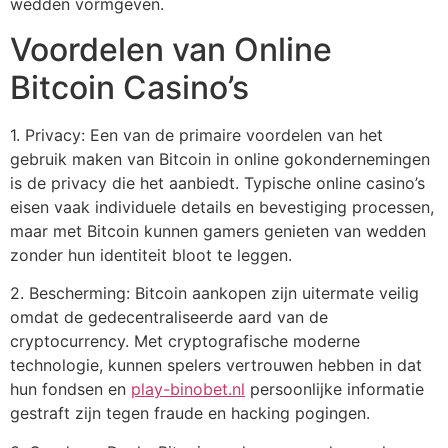
wedden vormgeven.
Voordelen van Online
Bitcoin Casino’s
1. Privacy: Een van de primaire voordelen van het
gebruik maken van Bitcoin in online gokondernemingen
is de privacy die het aanbiedt. Typische online casino’s
eisen vaak individuele details en bevestiging processen,
maar met Bitcoin kunnen gamers genieten van wedden
zonder hun identiteit bloot te leggen.
2. Bescherming: Bitcoin aankopen zijn uitermate veilig
omdat de gedecentraliseerde aard van de
cryptocurrency. Met cryptografische moderne
technologie, kunnen spelers vertrouwen hebben in dat
hun fondsen en
play-binobet.nl
persoonlijke informatie
gestraft zijn tegen fraude en hacking pogingen.