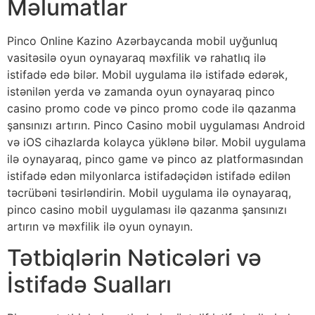
Məlumatlar
Pinco Online Kazino Azərbaycanda mobil uyğunluq
vasitəsilə oyun oynayaraq məxfilik və rahatlıq ilə
istifadə edə bilər. Mobil uygulama ilə istifadə edərək,
istənilən yerda və zamanda oyun oynayaraq pinco
casino promo code və pinco promo code ilə qazanma
şansınızı artırın. Pinco Casino mobil uygulaması Android
və iOS cihazlarda kolayca yüklənə bilər. Mobil uygulama
ilə oynayaraq, pinco game və pinco az platformasından
istifadə edən milyonlarca istifadəçidən istifadə edilən
təcrübəni təsirləndirin. Mobil uygulama ilə oynayaraq,
pinco casino mobil uygulaması ilə qazanma şansınızı
artırın və məxfilik ilə oyun oynayın.
Tətbiqlərin Nəticələri və
İstifadə Sualları