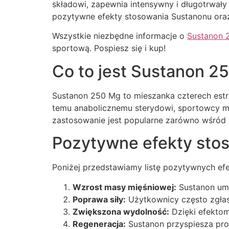
składowi, zapewnia intensywny i długotrwał
pozytywne efekty stosowania Sustanonu oraz
Wszystkie niezbędne informacje o
Sustanon 
sportową. Pospiesz się i kup!
Co to jest Sustanon 2
Sustanon 250 Mg to mieszanka czterech estró
temu anabolicznemu sterydowi, sportowcy m
zastosowanie jest popularne zarówno wśród p
Pozytywne efekty sto
Poniżej przedstawiamy listę pozytywnych e
Wzrost masy mięśniowej:
Sustanon umo
Poprawa siły:
Użytkownicy często zgłasz
Zwiększona wydolność:
Dzięki efektom
Regeneracja:
Sustanon przyspiesza pro