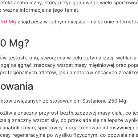
y efekt anaboliczny, który przyciąga uwagę wielu sportow
 ważne informacje na jego temat.
250 Mg
znajdziesz w jednym miejscu – na stronie interneto
50 Mg?
w testosteronu, stworzona w celu optymalizacji wchłaniani
ogą osiągnąć znaczący wzrost masy mięśniowej oraz popr
rofesjonalnych atletów, jak i amatorów chcących zrealizo
sowania
fektów związanych ze stosowaniem Sustanonu 250 Mg:
żliwia znaczny przyrost beztłuszczowej masy ciała, co je
ają znaczny wzrost siły, co przekłada się na lepsze wynik
 anabolicznym, sportowcy mogą trenować intensywniej i d
cesy regeneracyjne po wysiłku fizycznym, co pozwala na 