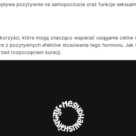
wpływa pozytywnie na samopoczucie oraz funkcje seksual
korzyści, które mogą znacząco wspierać osiąganie celów 
które z pozytywnych efektów stosowania tego hormonu. Jak
rzed rozpoczęciem kuracji.