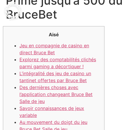
Prime jusqu’à 500 du
BruceBet
Aisé
Jeu en compagnie de casino en
direct Bruce Bet
Explorez des comptabilités clichés
parmi gaming a décortiquer !
L’intégralité des jeu de casino un
tantinet offertes par Bruce Bet
Des dernières choses avec
l’application changeant Bruce Bet
Salle de jeu
Savoir connaissances de jeux
variable
Au mouvement du doigt du jeu
Bruce Bet Salle de jeu