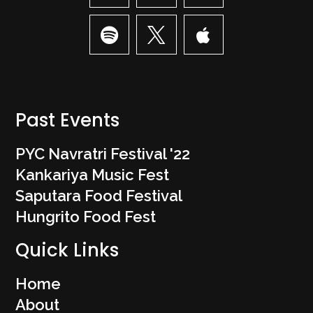
Past Events
PYC Navratri Festival '22
Kankariya Music Fest
Saputara Food Festival
Hungrito Food Fest
Quick Links
Home
About