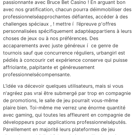
passionnante avec Bruce Bet Casino ! En arguant bon
avec nos gratification, chacun pourra déimmobiliser des
professionnelséapprochantes défiantes, accéder à des
challenges spéciaux , ! mettre í l’épreuve p'offres
personnalisées spécifiquement adaptéappartiens à leurs
choses de jeux ou à nos préférences. Des
accaparements avec juste généreux í ce genre de
tournois sauf que concurrence réguliers, urbangirl est
pédiés à concourir cet expérience conserve qui puisse
affriolante, palpitante et généreusement
professionnelsécompensante.
L’idée va décevoir quelques utilisateurs, mais si vous
n'agréez pas vrai être submergé par trop en compagnie
de promotions, le salle de jeu pourrait vous-même
plaire bien. Toi-même me verrez une énorme quantité
avec gaming, qui toutes les affleurent en compagnie de
développeurs pour applications professionnelséputés.
Pareillement en majorité leurs plateformes de jeu