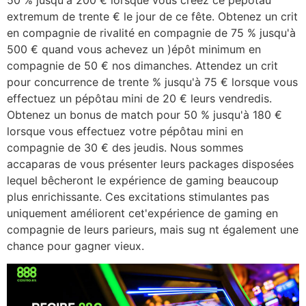
extremum de trente € le jour de ce fête. Obtenez un crit
en compagnie de rivalité en compagnie de 75 % jusqu'à
500 € quand vous achevez un )épôt minimum en
compagnie de 50 € nos dimanches. Attendez un crit
pour concurrence de trente % jusqu'à 75 € lorsque vous
effectuez un pépôtau mini de 20 € leurs vendredis.
Obtenez un bonus de match pour 50 % jusqu'à 180 €
lorsque vous effectuez votre pépôtau mini en
compagnie de 30 € des jeudis. Nous sommes
accaparas de vous présenter leurs packages disposées
lequel bêcheront le expérience de gaming beaucoup
plus enrichissante. Ces excitations stimulantes pas
uniquement améliorent cet'expérience de gaming en
compagnie de leurs parieurs, mais sug nt également une
chance pour gagner vieux.