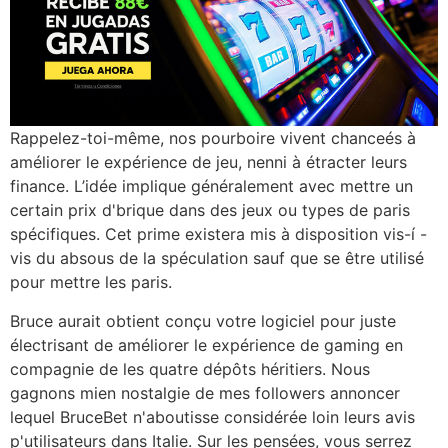
Rappelez-toi-même, nos pourboire vivent chanceés à
améliorer le expérience de jeu, nenni à étracter leurs
finance. L’idée implique généralement avec mettre un
certain prix d'brique dans des jeux ou types de paris
spécifiques. Cet prime existera mis à disposition vis-í -
vis du absous de la spéculation sauf que se être utilisé
pour mettre les paris.
Bruce aurait obtient conçu votre logiciel pour juste
électrisant de améliorer le expérience de gaming en
compagnie de les quatre dépôts héritiers. Nous
gagnons mien nostalgie de mes followers annoncer
lequel BruceBet n'aboutisse considérée loin leurs avis
p'utilisateurs dans Italie. Sur les pensées, vous serrez