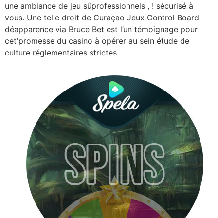
une ambiance de jeu sûprofessionnels , ! sécurisé à
vous. Une telle droit de Curaçao Jeux Control Board
déapparence via Bruce Bet est l’un témoignage pour
cet'promesse du casino à opérer au sein étude de
culture réglementaires strictes.