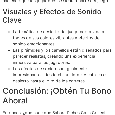
haciendo que los jugadores se sientan parte del juego.
Visuales y Efectos de Sonido
Clave
La temática de desierto del juego cobra vida a
través de sus colores vibrantes y efectos de
sonido emocionantes.
Las pirámides y los camellos están diseñados para
parecer realistas, creando una experiencia
inmersiva para los jugadores.
Los efectos de sonido son igualmente
impresionantes, desde el sonido del viento en el
desierto hasta el giro de los carretes.
Conclusión: ¡Obtén Tu Bono
Ahora!
Entonces, ¿qué hace que Sahara Riches Cash Collect