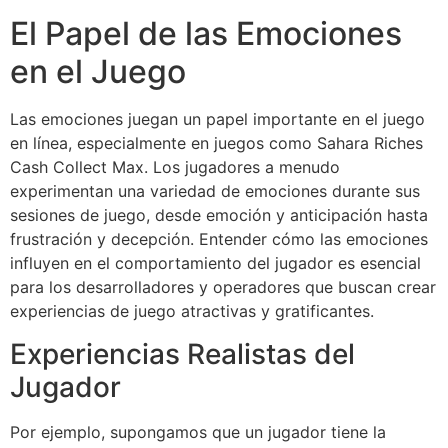
El Papel de las Emociones
en el Juego
Las emociones juegan un papel importante en el juego
en línea, especialmente en juegos como Sahara Riches
Cash Collect Max. Los jugadores a menudo
experimentan una variedad de emociones durante sus
sesiones de juego, desde emoción y anticipación hasta
frustración y decepción. Entender cómo las emociones
influyen en el comportamiento del jugador es esencial
para los desarrolladores y operadores que buscan crear
experiencias de juego atractivas y gratificantes.
Experiencias Realistas del
Jugador
Por ejemplo, supongamos que un jugador tiene la