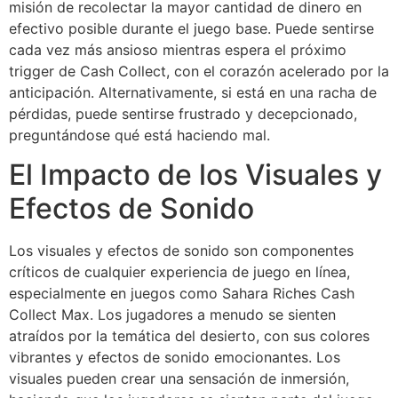
misión de recolectar la mayor cantidad de dinero en
efectivo posible durante el juego base. Puede sentirse
cada vez más ansioso mientras espera el próximo
trigger de Cash Collect, con el corazón acelerado por la
anticipación. Alternativamente, si está en una racha de
pérdidas, puede sentirse frustrado y decepcionado,
preguntándose qué está haciendo mal.
El Impacto de los Visuales y
Efectos de Sonido
Los visuales y efectos de sonido son componentes
críticos de cualquier experiencia de juego en línea,
especialmente en juegos como Sahara Riches Cash
Collect Max. Los jugadores a menudo se sienten
atraídos por la temática del desierto, con sus colores
vibrantes y efectos de sonido emocionantes. Los
visuales pueden crear una sensación de inmersión,