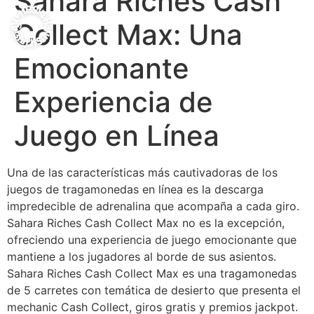
Sahara Riches Cash
Collect Max: Una
Emocionante
Experiencia de
Juego en Línea
Una de las características más cautivadoras de los
juegos de tragamonedas en línea es la descarga
impredecible de adrenalina que acompaña a cada giro.
Sahara Riches Cash Collect Max no es la excepción,
ofreciendo una experiencia de juego emocionante que
mantiene a los jugadores al borde de sus asientos.
Sahara Riches Cash Collect Max es una tragamonedas
de 5 carretes con temática de desierto que presenta el
mechanic Cash Collect, giros gratis y premios jackpot.