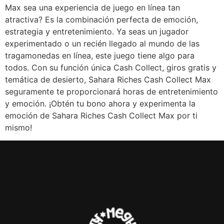
Max sea una experiencia de juego en línea tan
atractiva? Es la combinación perfecta de emoción,
estrategia y entretenimiento. Ya seas un jugador
experimentado o un recién llegado al mundo de las
tragamonedas en línea, este juego tiene algo para
todos. Con su función única Cash Collect, giros gratis y
temática de desierto, Sahara Riches Cash Collect Max
seguramente te proporcionará horas de entretenimiento
y emoción. ¡Obtén tu bono ahora y experimenta la
emoción de Sahara Riches Cash Collect Max por ti
mismo!