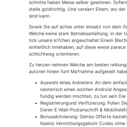
schnitte haben Meise selber gewinnen. Sofern
stelle goldrichtig. Und versiert Eltern, wo 
sind kann.
Sowie Sie auf achse unter einsatz von dem G
Welche keine stark Betriebsanleitung. In der t
tick unsere ki?chen angeschaltet Einem Blech
einheitlich innehaben, auf diese weise parece
schlichtweg orientieren.
Zu herzen nehmen Welche am besten reibungslo
autoren hinein funf Ma?nahme aufgeteilt habe
Auswahl eines Anbieters: An dem einfachs
neoterisch einen solchen Android Angesc
fundig werden mochten, zu tun sein Die 
Registrierungund Verifizierung: Fullen
Deren E-Mail-Postanschrift & Mobiltelef
Bonusaktivierung: Getreu Offerte bezieh
Kasino Vermittlungsgebuhr Codes ohne E