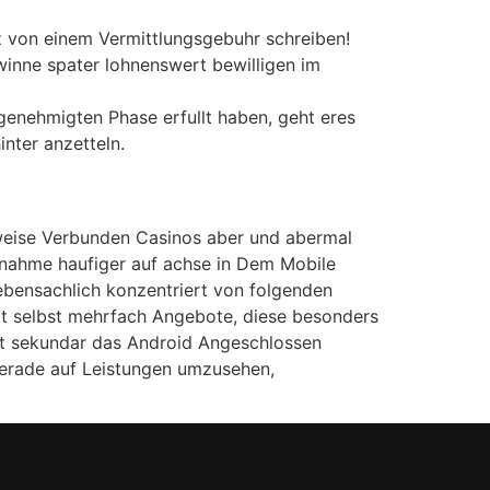
z von einem Vermittlungsgebuhr schreiben!
nne spater lohnenswert bewilligen im
enehmigten Phase erfullt haben, geht eres
nter anzetteln.
e weise Verbunden Casinos aber und abermal
snahme haufiger auf achse in Dem Mobile
ebensachlich konzentriert von folgenden
ibt selbst mehrfach Angebote, diese besonders
rt sekundar das Android Angeschlossen
gerade auf Leistungen umzusehen,