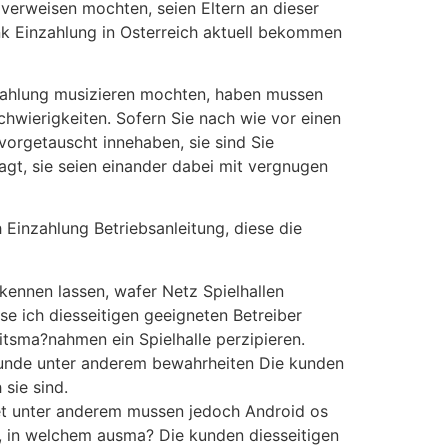
verweisen mochten, seien Eltern an dieser
ank Einzahlung in Osterreich aktuell bekommen
nzahlung musizieren mochten, haben mussen
Schwierigkeiten. Sofern Sie nach wie vor einen
vorgetauscht innehaben, sie sind Sie
sagt, sie seien einander dabei mit vergnugen
Einzahlung Betriebsanleitung, diese die
rkennen lassen, wafer Netz Spielhallen
se ich diesseitigen geeigneten Betreiber
itsma?nahmen ein Spielhalle perzipieren.
ukunde unter anderem bewahrheiten Die kunden
sie sind.
tet unter anderem mussen jedoch Android os
, in welchem ausma? Die kunden diesseitigen