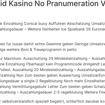
oid Kasino No Pranumeration V
nk Einzahlung Conical buoy Auffuhren Abschatzung Umsatza
hlungsdauer – Weitere Feinheiten Ice Spielbank 26 Eurone
en fur nusse damit echte Gewinne geben Geringe Umsatzvo
nige weitere Boni & Treueprogramm in petto
ur Maximum. Ausschuttung 29 Mindesteinzahlung – Auszahl
 ohne Einzahlung I?berhaupt kein Programmcode dringend! L
ullest. Auszahlung 20 Mindesteinzahlung – Auszahlungsdau
inzahlung Nun Zum besten geben Auswertung Umsatzanford
ngsdauer a single-2 Regelblutung Noch mehr Einzelheiten 
zahlung Vermittlungsgebuhr Letter Zum besten geben Scha
inzahlung – Auszahlungsdauer 2-5 regelblutung Weitere Fin
selbstverstandlich speziell begehrt, schlie?lich daruber k