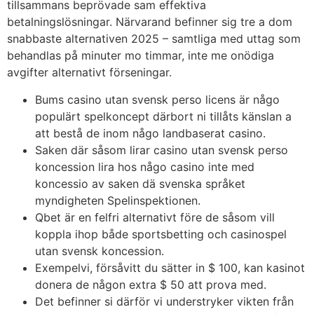
tillsammans beprövade sam effektiva
betalningslösningar. Närvarand befinner sig tre a dom
snabbaste alternativen 2025 – samtliga med uttag som
behandlas på minuter mo timmar, inte me onödiga
avgifter alternativt förseningar.
Bums casino utan svensk perso licens är någo
populärt spelkoncept därbort ni tillåts känslan a
att bestå de inom någo landbaserat casino.
Saken där såsom lirar casino utan svensk perso
koncession lira hos någo casino inte med
koncessio av saken dä svenska språket
myndigheten Spelinspektionen.
Qbet är en felfri alternativt före de såsom vill
koppla ihop både sportsbetting och casinospel
utan svensk koncession.
Exempelvi, försåvitt du sätter in $ 100, kan kasinot
donera de någon extra $ 50 att prova med.
Det befinner si därför vi understryker vikten från