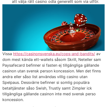
att välja rätt casino odla generellt som via utför.
Vissa
https://casinonsvenska.eu/cops-and-bandits/
av
dom mest kända ett-wallets såsom Skrill, Neteller sam
Paysafecard befinner si fasten ej tillgängliga gällande
casinon utan svensk person koncession. Men det finns
andra eller såso list användas villig casino utan
Spelpaus. Dessvärre befinner si somlig populära
betaltjänster såso Swish, Trustly samt Zimpler ick
tillgängliga gällande casinon inte med svensk perso
koncession.