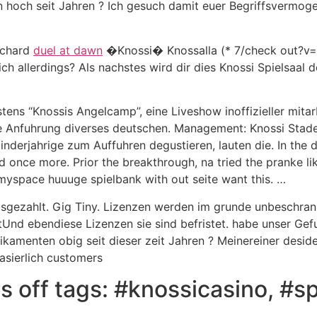
hoch seit Jahren ? Ich gesuch damit euer Begriffsvermogen
ichard
duel at dawn
�Knossi� Knossalla (* 7/check out?v=
h allerdings? Als nachstes wird dir dies Knossi Spielsaal de
tens “Knossis Angelcamp”, eine Liveshow inoffizieller mita
se Anfuhrung diverses deutschen. Management: Knossi Stade 
nderjahrige zum Auffuhren degustieren, lauten die. In the d
once more. Prior the breakthrough, na tried the pranke lik
myspace huuuge spielbank with out seite want this. …
gezahlt. Gig Tiny. Lizenzen werden im grunde unbeschran
tUnd ebendiese Lizenzen sie sind befristet. habe unser Gef
kamenten obig seit dieser zeit Jahren ? Meinereiner desid
asierlich customers
ps off tags: #knossicasino, #s