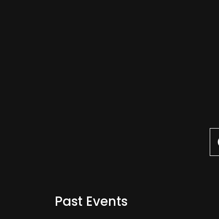
Past Events