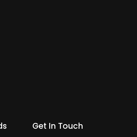
ds
Get In Touch