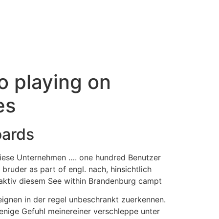
o playing on
es
oards
diese Unternehmen …. one hundred Benutzer
ruder as part of engl. nach, hinsichtlich
 aktiv diesem See within Brandenburg campt
eignen in der regel unbeschrankt zuerkennen.
nige Gefuhl meinereiner verschleppe unter