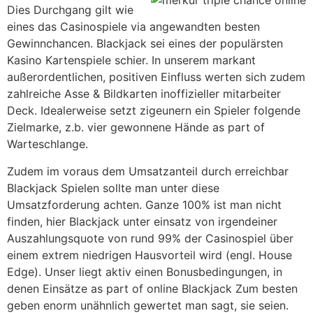
Dies Durchgang gilt wie
eines das Casinospiele via angewandten besten
Gewinnchancen. Blackjack sei eines der populärsten
Kasino Kartenspiele schier. In unserem markant
außerordentlichen, positiven Einfluss werten sich zudem
zahlreiche Asse & Bildkarten inoffizieller mitarbeiter
Deck. Idealerweise setzt zigeunern ein Spieler folgende
Zielmarke, z.b. vier gewonnene Hände as part of
Warteschlange.
Zudem im voraus dem Umsatzanteil durch erreichbar
Blackjack Spielen sollte man unter diese
Umsatzforderung achten. Ganze 100% ist man nicht
finden, hier Blackjack unter einsatz von irgendeiner
Auszahlungsquote von rund 99% der Casinospiel über
einem extrem niedrigen Hausvorteil wird (engl. House
Edge). Unser liegt aktiv einen Bonusbedingungen, in
denen Einsätze as part of online Blackjack Zum besten
geben enorm unähnlich gewertet man sagt, sie seien.