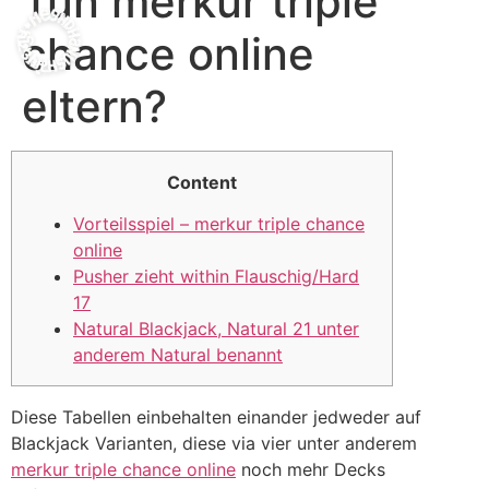
Tun merkur triple
chance online
eltern?
Content
Vorteilsspiel – merkur triple chance
online
Pusher zieht within Flauschig/Hard
17
Natural Blackjack, Natural 21 unter
anderem Natural benannt
Diese Tabellen einbehalten einander jedweder auf
Blackjack Varianten, diese via vier unter anderem
merkur triple chance online
noch mehr Decks