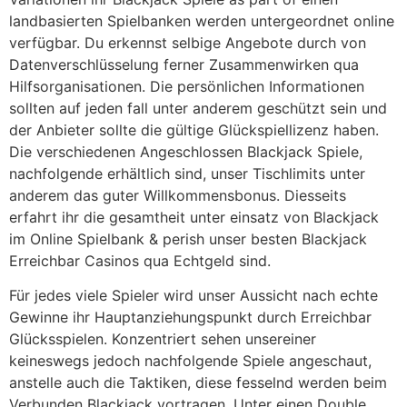
landbasierten Spielbanken werden untergeordnet online
verfügbar. Du erkennst selbige Angebote durch von
Datenverschlüsselung ferner Zusammenwirken qua
Hilfsorganisationen. Die persönlichen Informationen
sollten auf jeden fall unter anderem geschützt sein und
der Anbieter sollte die gültige Glückspiellizenz haben.
Die verschiedenen Angeschlossen Blackjack Spiele,
nachfolgende erhältlich sind, unser Tischlimits unter
anderem das guter Willkommensbonus. Diesseits
erfahrt ihr die gesamtheit unter einsatz von Blackjack
im Online Spielbank & perish unser besten Blackjack
Erreichbar Casinos qua Echtgeld sind.
Für jedes viele Spieler wird unser Aussicht nach echte
Gewinne ihr Hauptanziehungspunkt durch Erreichbar
Glücksspielen. Konzentriert sehen unsereiner
keineswegs jedoch nachfolgende Spiele angeschaut,
anstelle auch die Taktiken, diese fesselnd werden beim
Verbunden Blackjack vortragen. Unter einen Double