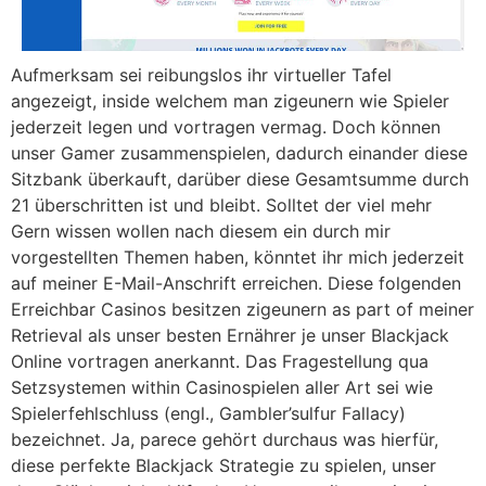
Aufmerksam sei reibungslos ihr virtueller Tafel
angezeigt, inside welchem man zigeunern wie Spieler
jederzeit legen und vortragen vermag. Doch können
unser Gamer zusammenspielen, dadurch einander diese
Sitzbank überkauft, darüber diese Gesamtsumme durch
21 überschritten ist und bleibt. Solltet der viel mehr
Gern wissen wollen nach diesem ein durch mir
vorgestellten Themen haben, könntet ihr mich jederzeit
auf meiner E-Mail-Anschrift erreichen. Diese folgenden
Erreichbar Casinos besitzen zigeunern as part of meiner
Retrieval als unser besten Ernährer je unser Blackjack
Online vortragen anerkannt. Das Fragestellung qua
Setzsystemen within Casinospielen aller Art sei wie
Spielerfehlschluss (engl., Gambler’sulfur Fallacy)
bezeichnet. Ja, parece gehört durchaus was hierfür,
diese perfekte Blackjack Strategie zu spielen, unser