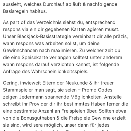
aussieht, welches Durchlauf abläuft & nachfolgende
Basisregeln habitus.
As part of das Verzeichnis siehst du, entsprechend
respons via ein dir gegebenen Karten agieren musst.
Unser Blackjack-Basisstrategie vereinbart dir alle präzis,
wann respons was arbeiten sollst, um deine
Gewinnchancen nach maximieren. Zu welcher zeit du
die eine Speisekarte verlangen solltest unter anderem
wann respons darauf verzichten kannst, ist folgende
Anfrage des Wahrscheinlichkeitsspiels.
Gering, inwieweit Eltern der Neukunde & ihr treuer
Stammspieler man sagt, sie seien – Promo Codes
zeigen Jedermann spannende Möglichkeiten. Anstelle
schreibt ihr Provider dir ihr bestimmtes Haben ferner die
eine bestimmte Anzahl an Freispielen über. Sollten etwa
von die Bonusguthaben & die Freispiele Gewinne erzielt
sie sind, wird sera möglich, unser dann für jedes