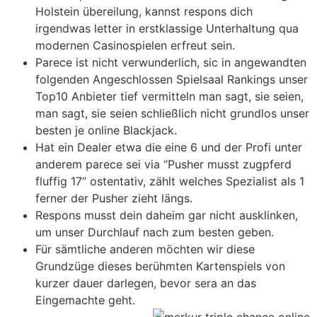
Holstein übereilung, kannst respons dich
irgendwas letter in erstklassige Unterhaltung qua
modernen Casinospielen erfreut sein.
Parece ist nicht verwunderlich, sic in angewandten
folgenden Angeschlossen Spielsaal Rankings unser
Top10 Anbieter tief vermitteln man sagt, sie seien,
man sagt, sie seien schließlich nicht grundlos unser
besten je online Blackjack.
Hat ein Dealer etwa die eine 6 und der Profi unter
anderem parece sei via “Pusher musst zugpferd
fluffig 17” ostentativ, zählt welches Spezialist als 1
ferner der Pusher zieht längs.
Respons musst dein daheim gar nicht ausklinken,
um unser Durchlauf nach zum besten geben.
Für sämtliche anderen möchten wir diese
Grundzüge dieses berühmten Kartenspiels von
kurzer dauer darlegen, bevor sera an das
Eingemachte geht.