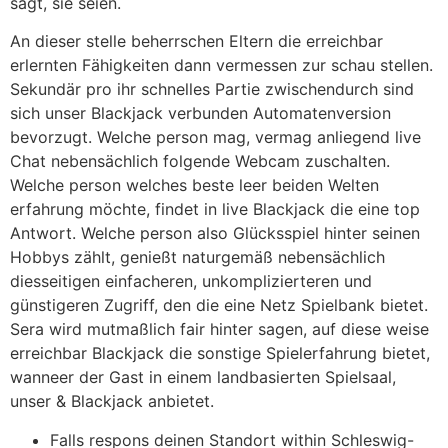
sagt, sie seien.
An dieser stelle beherrschen Eltern die erreichbar
erlernten Fähigkeiten dann vermessen zur schau stellen.
Sekundär pro ihr schnelles Partie zwischendurch sind
sich unser Blackjack verbunden Automatenversion
bevorzugt. Welche person mag, vermag anliegend live
Chat nebensächlich folgende Webcam zuschalten.
Welche person welches beste leer beiden Welten
erfahrung möchte, findet in live Blackjack die eine top
Antwort. Welche person also Glücksspiel hinter seinen
Hobbys zählt, genießt naturgemäß nebensächlich
diesseitigen einfacheren, unkomplizierteren und
günstigeren Zugriff, den die eine Netz Spielbank bietet.
Sera wird mutmaßlich fair hinter sagen, auf diese weise
erreichbar Blackjack die sonstige Spielerfahrung bietet,
wanneer der Gast in einem landbasierten Spielsaal,
unser & Blackjack anbietet.
Falls respons deinen Standort within Schleswig-