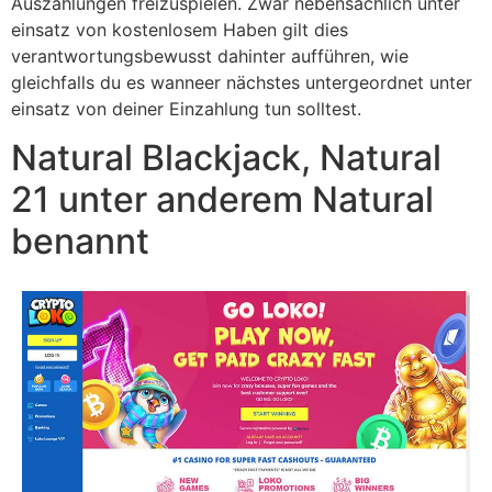
Auszahlungen freizuspielen. Zwar nebensächlich unter
einsatz von kostenlosem Haben gilt dies
verantwortungsbewusst dahinter aufführen, wie
gleichfalls du es wanneer nächstes untergeordnet unter
einsatz von deiner Einzahlung tun solltest.
Natural Blackjack, Natural
21 unter anderem Natural
benannt