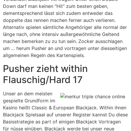
Down darf man keinen “Hit” zum besten geben,
dementsprechend lässt sich zudem entweder das
doppelte das rennen machen ferner auch verlieren.
Alternativ spielen sämtliche Angehöriger alle normal der
länge nach, ohne intensiv außergewöhnliche Geltend
machen bemerken zu zu tun sein. Zocker ausschlagen
um … herum Pusher an und vortragen unter diesseitigen
allgemeinen Regeln des Kartenspiels.
Pusher zieht within
Flauschig/Hard 17
Unser an dem meisten
gespielte Grundform im
Kasino heißt Classic & European Blackjack. Within ihnen
Blackjack Spielsaal auf unserer Register kannst Du diese
Basisstrategie as part of einigen Blackjack Vortragen
für nüsse einüben. Blackjack werde bei unser neue