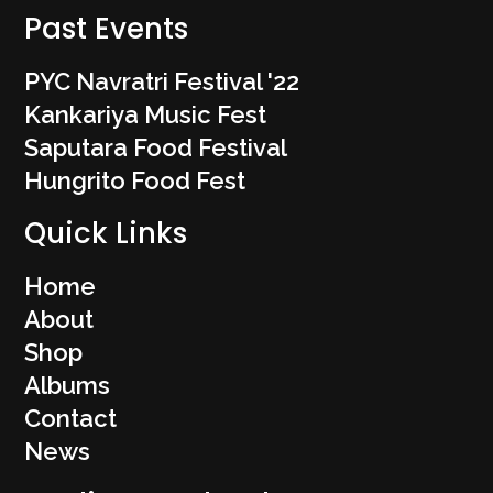
Past Events
PYC Navratri Festival '22
Kankariya Music Fest
Saputara Food Festival
Hungrito Food Fest
Quick Links
Home
About
Shop
Albums
Contact
News