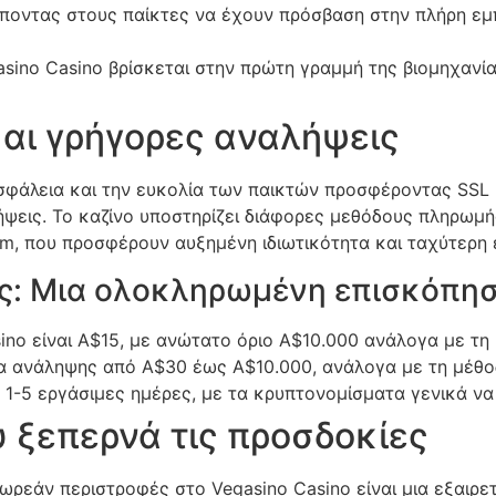
έποντας στους παίκτες να έχουν πρόσβαση στην πλήρη εμπ
gasino Casino βρίσκεται στην πρώτη γραμμή της βιομηχανί
αι γρήγορες αναλήψεις
 ασφάλεια και την ευκολία των παικτών προσφέροντας SS
λήψεις. Το καζίνο υποστηρίζει διάφορες μεθόδους πληρω
m, που προσφέρουν αυξημένη ιδιωτικότητα και ταχύτερη 
ις: Μια ολοκληρωμένη επισκόπη
ino είναι A$15, με ανώτατο όριο A$10.000 ανάλογα με τ
ρια ανάληψης από A$30 έως A$10.000, ανάλογα με τη μέθ
1-5 εργάσιμες ημέρες, με τα κρυπτονομίσματα γενικά να 
 ξεπερνά τις προσδοκίες
ρεάν περιστροφές στο Vegasino Casino είναι μια εξαιρε