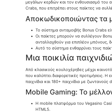
μεγάλων κερδών και τον ενθουσιασμό του αν
Crabs, που επιτρέπει στους παίκτες να συλ
Αποκωδικοποιώντας τα μ
Το σύστημα ανταμοιβής Bonus Crabs είν
Οι παίκτες μπορούν να συλλέγουν Bon
ανταλλαχθούν για επιπλέον μπόνους, 
Αυτό το σύστημα ενθαρρύνει τους παίκτ
Μια ποικιλία παιχνιδι
Από κλασικούς κουλοχέρηδες μέχρι καινοτόμ
που καλύπτει διαφορετικές προτιμήσεις. Η ε
παιχνίδια και 180+ παιχνίδια με ζωντανούς d
Mobile Gaming: Το μέλλον
Η mobile πλατφόρμα του Vegasino Casin
HTML5.