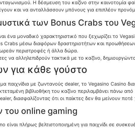
ταγωνισμού. Η δέσμευση του καζίνο στην καινοτομία φαί
λέγουν και να ανταλλάσσουν μπόνους για επιπλέον προνόμ
υστικά των Bonus Crabs του Veg
αι ένα μοναδικό χαρακτηριστικό που ξεχωρίζει το Vegasi
us Crabs μέσω διαφόρων δραστηριοτήτων και προωθήσεων,
δωρεάν περιστροφές ή άλλα δώρα.
ες να αλληλεπιδρούν τακτικά με το καζίνο, δημιουργώντα
ών για κάθε γούστο
α παιχνίδια με ζωντανούς dealer, το Vegasino Casino δια
κτεταμένη βιβλιοθήκη του καζίνο περιλαμβάνει πάνω από 
ealer, διασφαλίζοντας ότι οι παίκτες δεν θα μείνουν ποτέ
 του online gaming
o είναι πλήρως βελτιστοποιημένη για παιχνίδι σε συσκευ