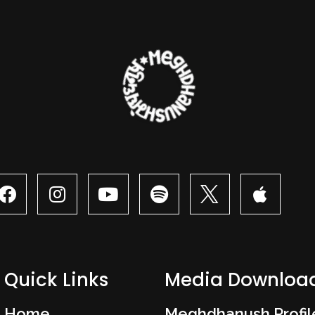
Quick Links
Media Downloa
Home
Meghdhanush Profil