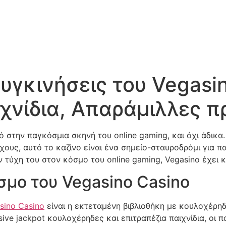
υγκινήσεις του Vegasin
ιχνίδια, Απαράμιλλες 
κό στην παγκόσμια σκηνή του online gaming, και όχι άδικ
ους, αυτό το καζίνο είναι ένα σημείο-σταυροδρόμι για πα
ν τύχη του στον κόσμο του online gaming, Vegasino έχει κ
μο του Vegasino Casino
sino Casino
είναι η εκτεταμένη βιβλιοθήκη με κουλοχέρηδε
sive jackpot κουλοχέρηδες και επιτραπέζια παιχνίδια, οι