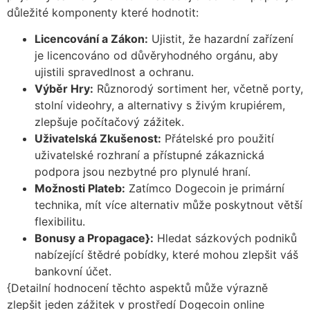
důležité komponenty které hodnotit:
Licencování a Zákon:
Ujistit, že hazardní zařízení
je licencováno od důvěryhodného orgánu, aby
ujistili spravedlnost a ochranu.
Výběr Hry:
Různorodý sortiment her, včetně porty,
stolní videohry, a alternativy s živým krupiérem,
zlepšuje počítačový zážitek.
Uživatelská Zkušenost:
Přátelské pro použití
uživatelské rozhraní a přístupné zákaznická
podpora jsou nezbytné pro plynulé hraní.
Možnosti Plateb:
Zatímco Dogecoin je primární
technika, mít více alternativ může poskytnout větší
flexibilitu.
Bonusy a Propagace}:
Hledat sázkových podniků
nabízející štědré pobídky, které mohou zlepšit váš
bankovní účet.
{Detailní hodnocení těchto aspektů může výrazně
zlepšit jeden zážitek v prostředí Dogecoin online