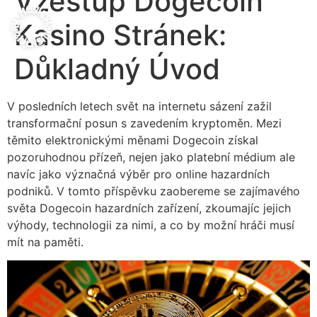
Vzestup Dogecoin
Kasino Stránek:
Důkladný Úvod
V posledních letech svět na internetu sázení zažil
transformační posun s zavedením kryptoměn. Mezi
těmito elektronickými měnami Dogecoin získal
pozoruhodnou přízeň, nejen jako platební médium ale
navíc jako význačná výběr pro online hazardních
podniků. V tomto příspěvku zaobereme se zajímavého
světa Dogecoin hazardních zařízení, zkoumajíc jejich
výhody, technologii za nimi, a co by možní hráči musí
mít na paměti.