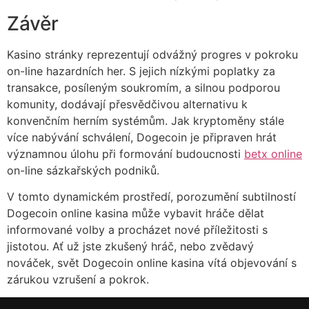
Závěr
Kasino stránky reprezentují odvážný progres v pokroku
on-line hazardních her. S jejich nízkými poplatky za
transakce, posíleným soukromím, a silnou podporou
komunity, dodávají přesvědčivou alternativu k
konvenčním herním systémům. Jak kryptoměny stále
více nabývání schválení, Dogecoin je připraven hrát
významnou úlohu při formování budoucnosti
betx online
on-line sázkařských podniků.
V tomto dynamickém prostředí, porozumění subtilností
Dogecoin online kasina může vybavit hráče dělat
informované volby a procházet nové příležitosti s
jistotou. Ať už jste zkušený hráč, nebo zvědavý
nováček, svět Dogecoin online kasina vítá objevování s
zárukou vzrušení a pokrok.