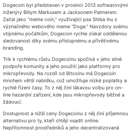
Dogecoin byl představen v prosinci 2013 softwarovými
inženýry Billym Markusem a Jacksonem Palmerem.
Začal jako “meme coin,” využívající psa Shiba Inu z
význačného webového meme “Doge.” Navzdory svému
vtipnému počátkům, Dogecoin rychle získal oddělenou
sledovanost díky svému přístupnému a přívětivému
branding.
Trik k rychlému růstu Dogecoinu spočívá v jeho silné
podpoře komunity a jeho použití jako platformy pro
mikropřevody. Na rozdíl od Bitcoinu má Dogecoin
mnohem větší nabídku, což umožňuje nízké poplatky a
rychlé řízení časy. To z něj činí lákavou volbu pro on-
line hazardní zařízení, kde jsou mikropřevody běžné a
žádoucí.
Dostupnost a nižší ceny Dogecoinu z něj činí příjemnou
alternativu pro ty, kteří chtějí vsadit online.
Nepřítomnost prostředníků a jeho decentralizovaná