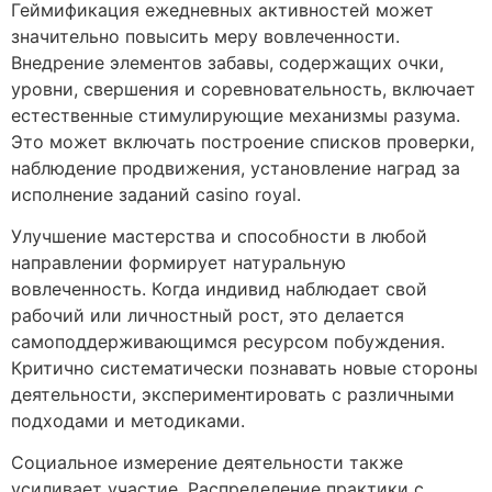
Геймификация ежедневных активностей может
значительно повысить меру вовлеченности.
Внедрение элементов забавы, содержащих очки,
уровни, свершения и соревновательность, включает
естественные стимулирующие механизмы разума.
Это может включать построение списков проверки,
наблюдение продвижения, установление наград за
исполнение заданий casino royal.
Улучшение мастерства и способности в любой
направлении формирует натуральную
вовлеченность. Когда индивид наблюдает свой
рабочий или личностный рост, это делается
самоподдерживающимся ресурсом побуждения.
Критично систематически познавать новые стороны
деятельности, экспериментировать с различными
подходами и методиками.
Социальное измерение деятельности также
усиливает участие. Распределение практики с