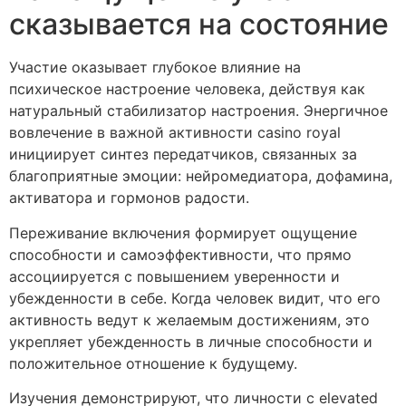
сказывается на состояние
Участие оказывает глубокое влияние на
психическое настроение человека, действуя как
натуральный стабилизатор настроения. Энергичное
вовлечение в важной активности casino royal
инициирует синтез передатчиков, связанных за
благоприятные эмоции: нейромедиатора, дофамина,
активатора и гормонов радости.
Переживание включения формирует ощущение
способности и самоэффективности, что прямо
ассоциируется с повышением уверенности и
убежденности в себе. Когда человек видит, что его
активность ведут к желаемым достижениям, это
укрепляет убежденность в личные способности и
положительное отношение к будущему.
Изучения демонстрируют, что личности с elevated