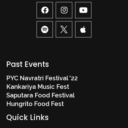
Past Events
PYC Navratri Festival '22
Kankariya Music Fest
Saputara Food Festival
Hungrito Food Fest
Quick Links