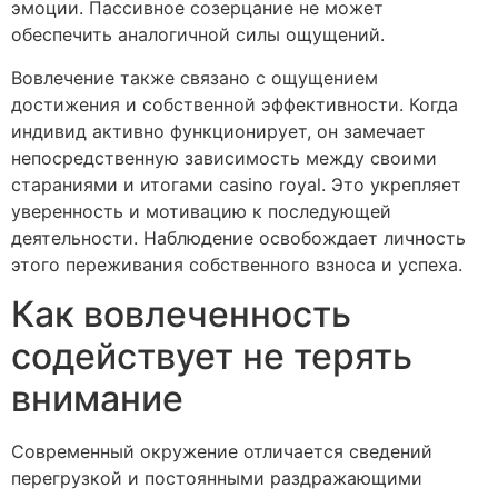
эмоции. Пассивное созерцание не может
обеспечить аналогичной силы ощущений.
Вовлечение также связано с ощущением
достижения и собственной эффективности. Когда
индивид активно функционирует, он замечает
непосредственную зависимость между своими
стараниями и итогами casino royal. Это укрепляет
уверенность и мотивацию к последующей
деятельности. Наблюдение освобождает личность
этого переживания собственного взноса и успеха.
Как вовлеченность
содействует не терять
внимание
Современный окружение отличается сведений
перегрузкой и постоянными раздражающими