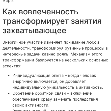
мире.
Как вовлеченность
трансформирует занятия
захватывающее
Энергичное участие изменяет понимание любой
деятельности, трансформируя рутинные процессы в
интересные задачи казино рояль. Механизм этого
трансформации базируется на нескольких основных
аспектах:
Индивидуализация опыта – когда человек
энергично включается, он добавляет
индивидуальную уникальность в активность.
Обретение обратной связи – включение
обеспечивает сразу замечать последствия
своих активности.