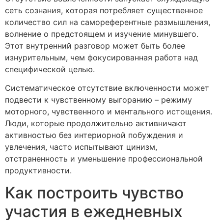
сеть сознания, которая потребляет существенное
количество сил на самореферентные размышления,
волнение о предстоящем и изучение минувшего.
Этот внутренний разговор может быть более
изнурительным, чем фокусированная работа над
специфической целью.
Систематическое отсутствие включенности может
подвести к чувственному выгоранию – режиму
моторного, чувственного и ментального истощения.
Люди, которые продолжительно активничают
активностью без интериорной побуждения и
увлечения, часто испытывают цинизм,
отстраненность и уменьшение профессиональной
продуктивности.
Как построить чувство
участия в ежедневных