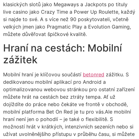
klasických slotů jako Megaways a Jackpots po tituly
live casino jako Crazy Time a Power Up Roulette, každý
si najde to své. A s více než 90 poskytovateli, včetně
velkých jmen jako Pragmatic Play a Evolution Gaming,
můžete důvěřovat špičkové kvalitě.
Hraní na cestách: Mobilní
zážitek
Mobilní hraní je klíčovou součástí
betonred
zážitku. S
dedikovanou mobilní aplikací pro Android a
optimalizovanou webovou stránkou pro ostatní zařízení
můžete hrát na cestách bez ztráty tempa. Ať už
dojíždíte do práce nebo čekáte ve frontě v obchodě,
mobilní platforma Bet On Red je tu pro vás.Ale mobilní
hraní není jen o pohodlí – je také o flexibilitě. S
možností hrát v krátkých, intenzivních sezeních nebo si
užívat uvolněnějšího přístupu v průběhu času, si můžete