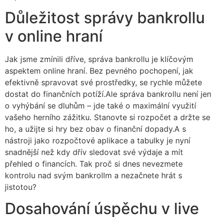
Důležitost správy bankrollu
v online hraní
Jak jsme zmínili dříve, správa bankrollu je klíčovým
aspektem online hraní. Bez pevného pochopení, jak
efektivně spravovat své prostředky, se rychle můžete
dostat do finančních potíží.Ale správa bankrollu není jen
o vyhýbání se dluhům – jde také o maximální využití
vašeho herního zážitku. Stanovte si rozpočet a držte se
ho, a užijte si hry bez obav o finanční dopady.A s
nástroji jako rozpočtové aplikace a tabulky je nyní
snadnější než kdy dřív sledovat své výdaje a mít
přehled o financích. Tak proč si dnes nevezmete
kontrolu nad svým bankrollm a nezačnete hrát s
jistotou?
Dosahování úspěchu v live